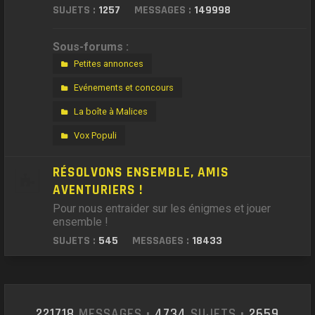
SUJETS :
1257
MESSAGES :
149998
Sous-forums :
Petites annonces
Evénements et concours
La boîte à Malices
Vox Populi
RÉSOLVONS ENSEMBLE, AMIS
AVENTURIERS !
Pour nous entraider sur les énigmes et jouer
ensemble !
SUJETS :
545
MESSAGES :
18433
221718
MESSAGES •
4734
SUJETS •
2659