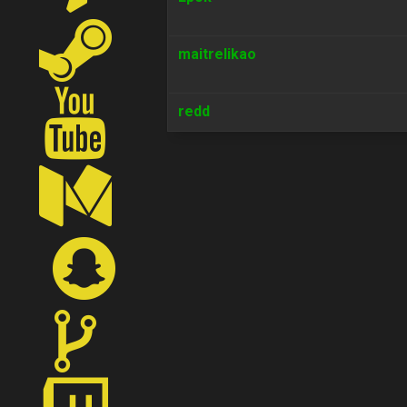
maitrelikao
redd