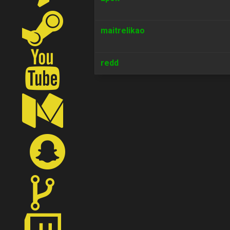
maitrelikao
redd