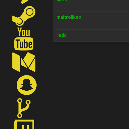
maitrelikao
redd