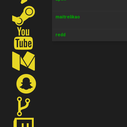
maitrelikao
redd