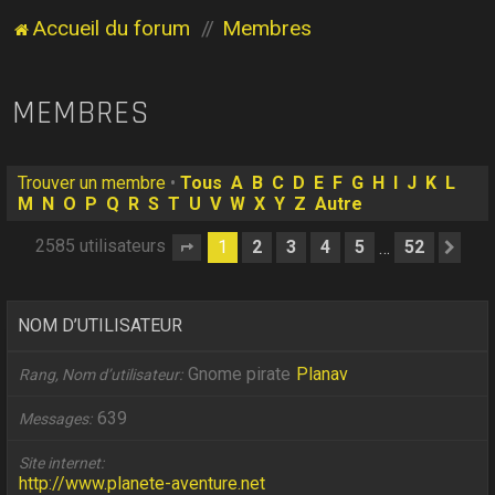
Accueil du forum
Membres
MEMBRES
Trouver un membre
•
Tous
A
B
C
D
E
F
G
H
I
J
K
L
M
N
O
P
Q
R
S
T
U
V
W
X
Y
Z
Autre
2585 utilisateurs
1
2
3
4
5
52
…
Page
1
sur
52
Sui
NOM D’UTILISATEUR
Gnome pirate
Planav
Rang, Nom d’utilisateur
639
Messages
Site internet
http://www.planete-aventure.net