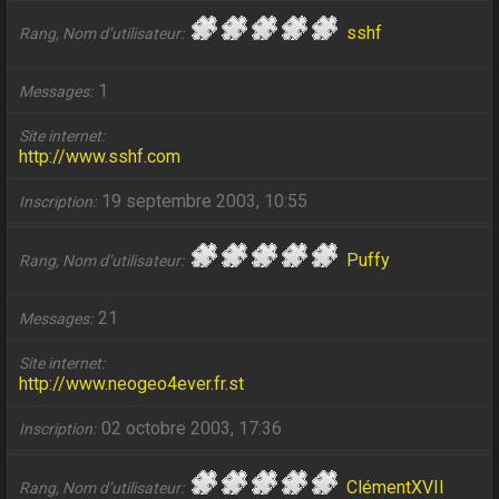
sshf
Rang, Nom d’utilisateur
1
Messages
Site internet
http://www.sshf.com
19 septembre 2003, 10:55
Inscription
Puffy
Rang, Nom d’utilisateur
21
Messages
Site internet
http://www.neogeo4ever.fr.st
02 octobre 2003, 17:36
Inscription
ClémentXVII
Rang, Nom d’utilisateur