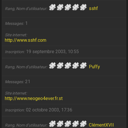
sshf
Rang, Nom d’utilisateur
1
Messages
Site internet
http://www.sshf.com
19 septembre 2003, 10:55
Inscription
Puffy
Rang, Nom d’utilisateur
21
Messages
Site internet
http://www.neogeo4ever.fr.st
02 octobre 2003, 17:36
Inscription
ClémentXVII
Rang, Nom d’utilisateur