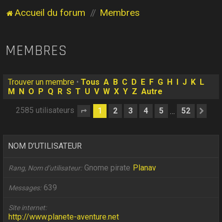
Accueil du forum
Membres
MEMBRES
Trouver un membre
•
Tous
A
B
C
D
E
F
G
H
I
J
K
L
M
N
O
P
Q
R
S
T
U
V
W
X
Y
Z
Autre
2585 utilisateurs
1
2
3
4
5
52
…
Page
1
sur
52
Sui
NOM D’UTILISATEUR
Gnome pirate
Planav
Rang, Nom d’utilisateur
639
Messages
Site internet
http://www.planete-aventure.net