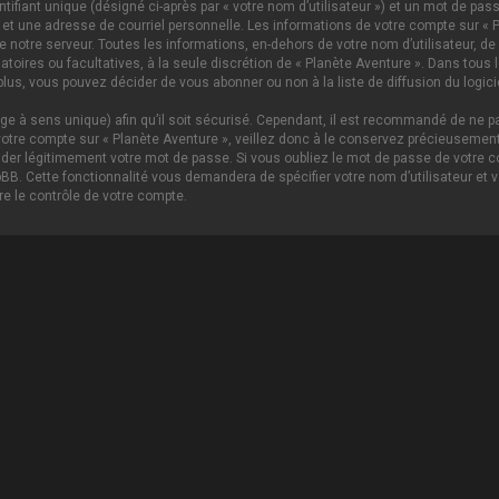
ifiant unique (désigné ci-après par « votre nom d’utilisateur ») et un mot de p
 et une adresse de courriel personnelle. Les informations de votre compte sur « P
notre serveur. Toutes les informations, en-dehors de votre nom d’utilisateur, de 
igatoires ou facultatives, à la seule discrétion de « Planète Aventure ». Dans tou
lus, vous pouvez décider de vous abonner ou non à la liste de diffusion du logici
age à sens unique) afin qu’il soit sécurisé. Cependant, il est recommandé de ne pa
tre compte sur « Planète Aventure », veillez donc à le conservez précieusement.
nder légitimement votre mot de passe. Si vous oubliez le mot de passe de votre c
hpBB. Cette fonctionnalité vous demandera de spécifier votre nom d’utilisateur et 
e le contrôle de votre compte.