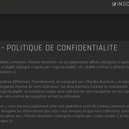
INSC
- POLITIQUE DE CONFIDENTIALITÉ
 détail comment « Planète Aventure » et ses partenaires affiliés (désignés ci-après 
et phpBB (désigné ci-après par « logiciel phpBB » et « phpBB Limited ») utilisent 
mations »).
ières différentes. Premièrement, en naviguant sur « Planète Aventure », le logi
vigateur internet de votre ordinateur. Les deux premiers cookies ne contiennent q
iciel phpBB. Un troisième cookie sera créé lors de votre navigation sur les sujet
 votre confort de navigation en tant qu’utilisateur.
ture », nous pouvons également créer une quatrième sorte de cookies, externes 
 récupérer les informations que vous nous envoyez et que nous collectons. Ceci p
scription sur « Planète Aventure » (désignée ci-après par « votre compte ») et le
ages »).