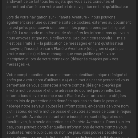
archivant de ce fait tous les sujets que vous avez consultés et
permettant d’améliorer votre confort de navigation en tant qu’utilisateur.
Lors de votre navigation sur « Planète Aventure », nous pouvons
également créer une quatrième sorte de cookies, externes au document
qui est prévu pour couvrir uniquement les pages créées par le logiciel
phpBB. La seconde manière est de récupérer les informations que vous
nous envoyez et que nous collectons. Ceci peut correspondre — mais
n’est pas limité à — la publication de messages en tant qu’utilisateur
anonyme, l’inscription sur « Planète Aventure » (désignée ci-après par
« votre compte ») et les messages que vous publiez après votre
inscription et lors de votre connexion (désignés ci-après par « vos
messages »).
Votre compte contiendra au minimum un identifiant unique (désigné ci-
après par « votre nom d’utilisateur ») et un mot de passe personnel vous
permettant de vous connecter à votre compte (désigné ci-après par
« votre mot de passe ») et une adresse de courriel personnelle. Les
informations de votre compte sur « Planète Aventure » sont protégées
par les lois de protection des données applicables dans le pays qui
héberge notre serveur. Toutes les informations, en-dehors de votre nom
d’utilisateur, de votre mot de passe et de votre adresse de courriel requis
par « Planète Aventure » durant votre inscription, sont obligatoires ou
facultatives, à la seule discrétion de « Planète Aventure ». Dans tous les
cas, vous pouvez contrôler quelles informations de votre compte vous
souhaitez rendre publiques ou non. De plus, vous pouvez décider de
vous abonner ou non à la liste de diffusion du logiciel phpBB depuis une