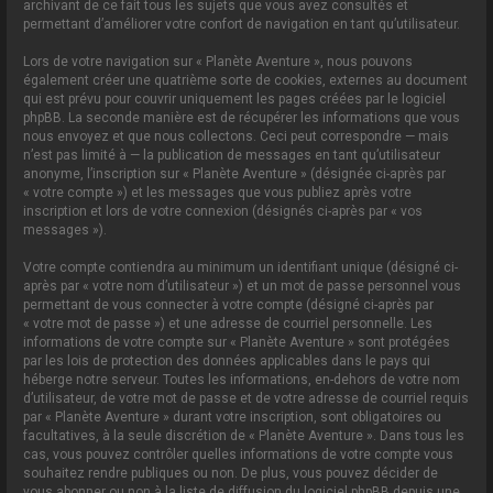
archivant de ce fait tous les sujets que vous avez consultés et
permettant d’améliorer votre confort de navigation en tant qu’utilisateur.
Lors de votre navigation sur « Planète Aventure », nous pouvons
également créer une quatrième sorte de cookies, externes au document
qui est prévu pour couvrir uniquement les pages créées par le logiciel
phpBB. La seconde manière est de récupérer les informations que vous
nous envoyez et que nous collectons. Ceci peut correspondre — mais
n’est pas limité à — la publication de messages en tant qu’utilisateur
anonyme, l’inscription sur « Planète Aventure » (désignée ci-après par
« votre compte ») et les messages que vous publiez après votre
inscription et lors de votre connexion (désignés ci-après par « vos
messages »).
Votre compte contiendra au minimum un identifiant unique (désigné ci-
après par « votre nom d’utilisateur ») et un mot de passe personnel vous
permettant de vous connecter à votre compte (désigné ci-après par
« votre mot de passe ») et une adresse de courriel personnelle. Les
informations de votre compte sur « Planète Aventure » sont protégées
par les lois de protection des données applicables dans le pays qui
héberge notre serveur. Toutes les informations, en-dehors de votre nom
d’utilisateur, de votre mot de passe et de votre adresse de courriel requis
par « Planète Aventure » durant votre inscription, sont obligatoires ou
facultatives, à la seule discrétion de « Planète Aventure ». Dans tous les
cas, vous pouvez contrôler quelles informations de votre compte vous
souhaitez rendre publiques ou non. De plus, vous pouvez décider de
vous abonner ou non à la liste de diffusion du logiciel phpBB depuis une