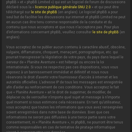
phpBB » et « phpBB Limited ») qui est un logiciel de forum de discussions
déclaré sous la «
licence publique générale GNU 2.0
» et qui peut être
téléchargé sur
le site de phpBB
(en anglais). Le logiciel phpBB a pour
seul but de faciliter les discussions sur internet et phpBB Limited ne peut
en aucun cas être tenu comme responsable de la conduite et du
contenu que nous acceptons et que nous n’acceptons pas. Pour plus
d’informations concernant phpBB, veuillez consulter
le site de phpBB
(en
anglais).
Vous acceptez de ne publier aucun contenu à caractère abusif, obscène,
vulgaire, diffamatoire, choquant, menaçant, pornographique, etc. qui
pourrait transgresser la législation de votre pays, du pays dans lequel le
serveur de « Planète Aventure » est hébergé ou encore la loi
internationale. Si vous ne respectez pas ces dispositions, vous vous
exposez à un bannissement immédiat et définitif et nous nous
réservons le droit d’avertir votre fournisseur d’accès à internet et les
autorités officielles. L’adresse IP de tous les messages est enregistrée
afin d’aider au renforcement de ces conditions. Vous acceptez le fait
que « Planète Aventure » ait le droit de supprimer, de modifier, de
déplacer ou de verrouiller n’importe quel sujet et message à n’importe
quel moment si nous estimons cela nécessaire. En tant qu’utilisateur,
vous acceptez que toutes les informations que vous avez renseignées
soient enregistrées dans notre base de données. Bien que ces
informations ne seront pas diffusées à une tierce partie sans votre
consentement, ni « Planète Aventure », ni phpBB, ne pourront être tenus
comme responsables en cas de tentative de piratage informatique