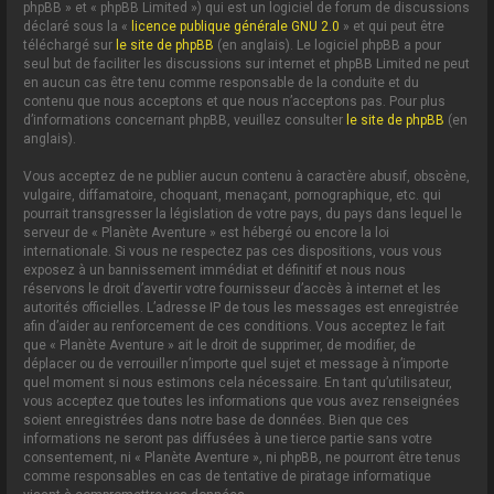
phpBB » et « phpBB Limited ») qui est un logiciel de forum de discussions
déclaré sous la «
licence publique générale GNU 2.0
» et qui peut être
téléchargé sur
le site de phpBB
(en anglais). Le logiciel phpBB a pour
seul but de faciliter les discussions sur internet et phpBB Limited ne peut
en aucun cas être tenu comme responsable de la conduite et du
contenu que nous acceptons et que nous n’acceptons pas. Pour plus
d’informations concernant phpBB, veuillez consulter
le site de phpBB
(en
anglais).
Vous acceptez de ne publier aucun contenu à caractère abusif, obscène,
vulgaire, diffamatoire, choquant, menaçant, pornographique, etc. qui
pourrait transgresser la législation de votre pays, du pays dans lequel le
serveur de « Planète Aventure » est hébergé ou encore la loi
internationale. Si vous ne respectez pas ces dispositions, vous vous
exposez à un bannissement immédiat et définitif et nous nous
réservons le droit d’avertir votre fournisseur d’accès à internet et les
autorités officielles. L’adresse IP de tous les messages est enregistrée
afin d’aider au renforcement de ces conditions. Vous acceptez le fait
que « Planète Aventure » ait le droit de supprimer, de modifier, de
déplacer ou de verrouiller n’importe quel sujet et message à n’importe
quel moment si nous estimons cela nécessaire. En tant qu’utilisateur,
vous acceptez que toutes les informations que vous avez renseignées
soient enregistrées dans notre base de données. Bien que ces
informations ne seront pas diffusées à une tierce partie sans votre
consentement, ni « Planète Aventure », ni phpBB, ne pourront être tenus
comme responsables en cas de tentative de piratage informatique