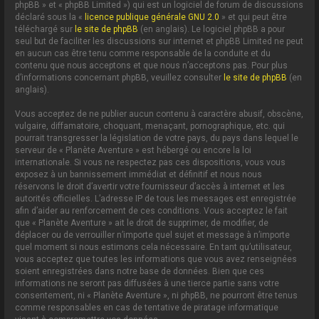
phpBB » et « phpBB Limited ») qui est un logiciel de forum de discussions
déclaré sous la «
licence publique générale GNU 2.0
» et qui peut être
téléchargé sur
le site de phpBB
(en anglais). Le logiciel phpBB a pour
seul but de faciliter les discussions sur internet et phpBB Limited ne peut
en aucun cas être tenu comme responsable de la conduite et du
contenu que nous acceptons et que nous n’acceptons pas. Pour plus
d’informations concernant phpBB, veuillez consulter
le site de phpBB
(en
anglais).
Vous acceptez de ne publier aucun contenu à caractère abusif, obscène,
vulgaire, diffamatoire, choquant, menaçant, pornographique, etc. qui
pourrait transgresser la législation de votre pays, du pays dans lequel le
serveur de « Planète Aventure » est hébergé ou encore la loi
internationale. Si vous ne respectez pas ces dispositions, vous vous
exposez à un bannissement immédiat et définitif et nous nous
réservons le droit d’avertir votre fournisseur d’accès à internet et les
autorités officielles. L’adresse IP de tous les messages est enregistrée
afin d’aider au renforcement de ces conditions. Vous acceptez le fait
que « Planète Aventure » ait le droit de supprimer, de modifier, de
déplacer ou de verrouiller n’importe quel sujet et message à n’importe
quel moment si nous estimons cela nécessaire. En tant qu’utilisateur,
vous acceptez que toutes les informations que vous avez renseignées
soient enregistrées dans notre base de données. Bien que ces
informations ne seront pas diffusées à une tierce partie sans votre
consentement, ni « Planète Aventure », ni phpBB, ne pourront être tenus
comme responsables en cas de tentative de piratage informatique