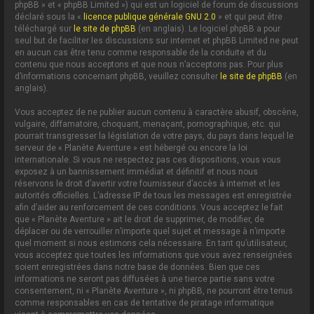
phpBB » et « phpBB Limited ») qui est un logiciel de forum de discussions
déclaré sous la «
licence publique générale GNU 2.0
» et qui peut être
téléchargé sur
le site de phpBB
(en anglais). Le logiciel phpBB a pour
seul but de faciliter les discussions sur internet et phpBB Limited ne peut
en aucun cas être tenu comme responsable de la conduite et du
contenu que nous acceptons et que nous n’acceptons pas. Pour plus
d’informations concernant phpBB, veuillez consulter
le site de phpBB
(en
anglais).
Vous acceptez de ne publier aucun contenu à caractère abusif, obscène,
vulgaire, diffamatoire, choquant, menaçant, pornographique, etc. qui
pourrait transgresser la législation de votre pays, du pays dans lequel le
serveur de « Planète Aventure » est hébergé ou encore la loi
internationale. Si vous ne respectez pas ces dispositions, vous vous
exposez à un bannissement immédiat et définitif et nous nous
réservons le droit d’avertir votre fournisseur d’accès à internet et les
autorités officielles. L’adresse IP de tous les messages est enregistrée
afin d’aider au renforcement de ces conditions. Vous acceptez le fait
que « Planète Aventure » ait le droit de supprimer, de modifier, de
déplacer ou de verrouiller n’importe quel sujet et message à n’importe
quel moment si nous estimons cela nécessaire. En tant qu’utilisateur,
vous acceptez que toutes les informations que vous avez renseignées
soient enregistrées dans notre base de données. Bien que ces
informations ne seront pas diffusées à une tierce partie sans votre
consentement, ni « Planète Aventure », ni phpBB, ne pourront être tenus
comme responsables en cas de tentative de piratage informatique