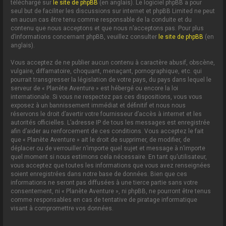
téléchargé sur
le site de phpBB
(en anglais). Le logiciel phpBB a pour
seul but de faciliter les discussions sur internet et phpBB Limited ne peut
en aucun cas être tenu comme responsable de la conduite et du
contenu que nous acceptons et que nous n’acceptons pas. Pour plus
d’informations concernant phpBB, veuillez consulter
le site de phpBB
(en
anglais).
Vous acceptez de ne publier aucun contenu à caractère abusif, obscène,
vulgaire, diffamatoire, choquant, menaçant, pornographique, etc. qui
pourrait transgresser la législation de votre pays, du pays dans lequel le
serveur de « Planète Aventure » est hébergé ou encore la loi
internationale. Si vous ne respectez pas ces dispositions, vous vous
exposez à un bannissement immédiat et définitif et nous nous
réservons le droit d’avertir votre fournisseur d’accès à internet et les
autorités officielles. L’adresse IP de tous les messages est enregistrée
afin d’aider au renforcement de ces conditions. Vous acceptez le fait
que « Planète Aventure » ait le droit de supprimer, de modifier, de
déplacer ou de verrouiller n’importe quel sujet et message à n’importe
quel moment si nous estimons cela nécessaire. En tant qu’utilisateur,
vous acceptez que toutes les informations que vous avez renseignées
soient enregistrées dans notre base de données. Bien que ces
informations ne seront pas diffusées à une tierce partie sans votre
consentement, ni « Planète Aventure », ni phpBB, ne pourront être tenus
comme responsables en cas de tentative de piratage informatique
visant à compromettre vos données.