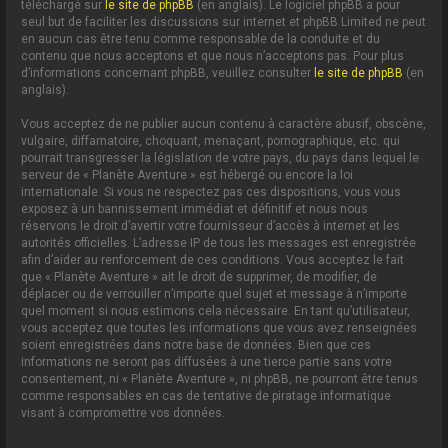
téléchargé sur
le site de phpBB
(en anglais). Le logiciel phpBB a pour
seul but de faciliter les discussions sur internet et phpBB Limited ne peut
en aucun cas être tenu comme responsable de la conduite et du
contenu que nous acceptons et que nous n’acceptons pas. Pour plus
d’informations concernant phpBB, veuillez consulter
le site de phpBB
(en
anglais).
Vous acceptez de ne publier aucun contenu à caractère abusif, obscène,
vulgaire, diffamatoire, choquant, menaçant, pornographique, etc. qui
pourrait transgresser la législation de votre pays, du pays dans lequel le
serveur de « Planète Aventure » est hébergé ou encore la loi
internationale. Si vous ne respectez pas ces dispositions, vous vous
exposez à un bannissement immédiat et définitif et nous nous
réservons le droit d’avertir votre fournisseur d’accès à internet et les
autorités officielles. L’adresse IP de tous les messages est enregistrée
afin d’aider au renforcement de ces conditions. Vous acceptez le fait
que « Planète Aventure » ait le droit de supprimer, de modifier, de
déplacer ou de verrouiller n’importe quel sujet et message à n’importe
quel moment si nous estimons cela nécessaire. En tant qu’utilisateur,
vous acceptez que toutes les informations que vous avez renseignées
soient enregistrées dans notre base de données. Bien que ces
informations ne seront pas diffusées à une tierce partie sans votre
consentement, ni « Planète Aventure », ni phpBB, ne pourront être tenus
comme responsables en cas de tentative de piratage informatique
visant à compromettre vos données.