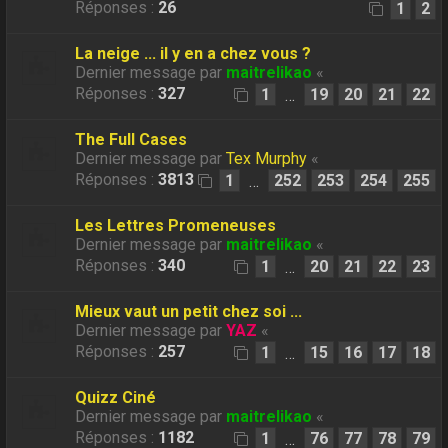
Réponses :
26
1
2
La neige ... il y en a chez vous ?
Dernier message par
maitrelikao
«
Réponses :
327
1
19
20
21
22
…
The Full Cases
Dernier message par
Tex Murphy
«
Réponses :
3813
1
252
253
254
255
…
Les Lettres Promeneuses
Dernier message par
maitrelikao
«
Réponses :
340
1
20
21
22
23
…
Mieux vaut un petit chez soi ...
Dernier message par
YAZ
«
Réponses :
257
1
15
16
17
18
…
Quizz Ciné
Dernier message par
maitrelikao
«
Réponses :
1182
1
76
77
78
79
…