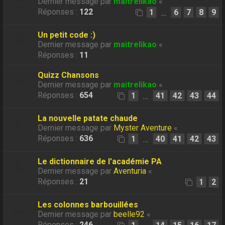
Dernier message par
maitrelikao
«
Réponses :
122
1
6
7
8
9
…
Un petit code :)
Dernier message par
maitrelikao
«
Réponses :
11
Quizz Chansons
Dernier message par
maitrelikao
«
Réponses :
654
1
41
42
43
44
…
La nouvelle patate chaude
Dernier message par
Myster Aventure
«
Réponses :
636
1
40
41
42
43
…
Le dictionnaire de l'académie PA
Dernier message par
Aventuria
«
Réponses :
21
1
2
Les colonnes barbouillées
Dernier message par
beelle92
«
Réponses :
246