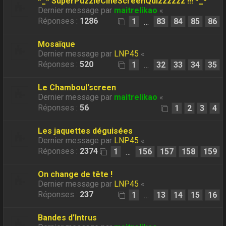
*_* SuperPuzzleCineScreenQuizzzzzz !!! *_*
Dernier message par
maitrelikao
«
Réponses :
1286
1
83
84
85
86
…
Mosaïque
Dernier message par
LNP45
«
Réponses :
520
1
32
33
34
35
…
Le Chamboul'screen
Dernier message par
maitrelikao
«
Réponses :
56
1
2
3
4
Les jaquettes déguisées
Dernier message par
LNP45
«
Réponses :
2374
1
156
157
158
159
…
On change de tête !
Dernier message par
LNP45
«
Réponses :
237
1
13
14
15
16
…
Bandes d'Intrus