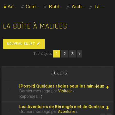
Accueil du forum
Communauté des Planaviens
Blabla entre Planaviens
Archives
La boîte à Malices
LA BOÎTE À MALICES
NOUVEAU SUJET
137 sujets
1
2
3
Suivant
SUJETS
[Post-it] Quelques règles pour les mini-jeux
Dernier message par
Visiteur
«
Réponses :
1
Les Aventures de Bérengère et de Gontran
Dernier message par
Aventuria
«