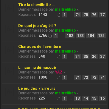
Tire la chevillette ...
Dernier message par
maitrelikao
«
Réponses :
1142
1
74
75
76
77
…
De quel jeu s'agit-il ?
Dernier message par
maitrelikao
«
Réponses :
2766
1
182
183
184
185
…
Charades de l'aventure
Dernier message par
maitrelikao
«
Réponses :
540
1
34
35
36
37
…
L'inconnu démasqué
Dernier message par
YAZ
«
Réponses :
1098
1
71
72
73
74
…
Le jeu des 7 Erreurs
Dernier message par
maitrelikao
«
Réponses :
225
1
13
14
15
16
…