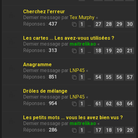
Cherchez l'erreur
Dernier message par
Tex Murphy
«
Réponses :
437
1
27
28
29
30
…
Les cartes ... Les avez-vous utilisées ?
Dernier message par
maitrelikao
«
Réponses :
313
1
18
19
20
21
…
Anagramme
Dernier message par
LNP45
«
Réponses :
851
1
54
55
56
57
…
Drôles de mélange
Dernier message par
LNP45
«
Réponses :
954
1
61
62
63
64
…
Les petits mots ... vous les avez bien vus ?
Dernier message par
maitrelikao
«
Réponses :
286
1
17
18
19
20
…