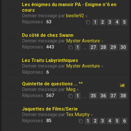
Les énigmes du manoir PA - Enigme n°6 en
cours
Dernier message par
beelle92
«
Réponses :
63
1
2
3
4
5
Du côté de chez Swann
Dernier message par
Myster Aventure
«
Réponses :
443
1
27
28
29
30
…
Les Traits Labyrinthiques
Dernier message par
Myster Aventure
«
Réponses :
6
Quintette de questions ... ^^
Dernier message par
Meg
«
Réponses :
567
1
35
36
37
38
…
Jaquettes de Films/Serie
Dernier message par
Tex Murphy
«
Réponses :
85
1
2
3
4
5
6