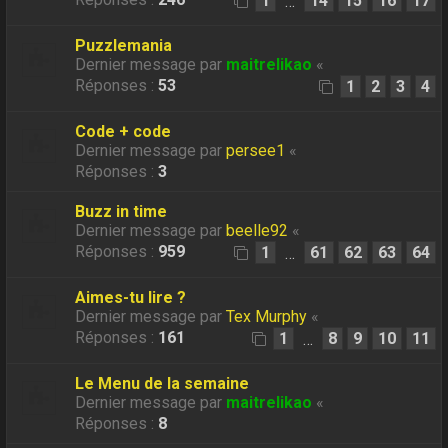
1
14
15
16
17
…
Puzzlemania
Dernier message par
maitrelikao
«
Réponses :
53
1
2
3
4
Code + code
Dernier message par
persee1
«
Réponses :
3
Buzz in time
Dernier message par
beelle92
«
Réponses :
959
1
61
62
63
64
…
Aimes-tu lire ?
Dernier message par
Tex Murphy
«
Réponses :
161
1
8
9
10
11
…
Le Menu de la semaine
Dernier message par
maitrelikao
«
Réponses :
8