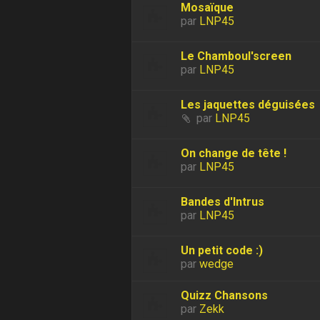
Mosaïque
par
LNP45
Le Chamboul'screen
par
LNP45
Les jaquettes déguisées
par
LNP45
On change de tête !
par
LNP45
Bandes d'Intrus
par
LNP45
Un petit code :)
par
wedge
Quizz Chansons
par
Zekk