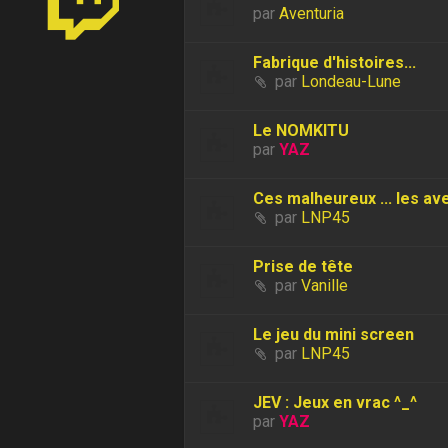
par
Aventuria
Fabrique d'histoires...
par
Londeau-Lune
Le NOMKITU
par
YAZ
Ces malheureux ... les ave
par
LNP45
Prise de tête
par
Vanille
Le jeu du mini screen
par
LNP45
JEV : Jeux en vrac ^_^
par
YAZ