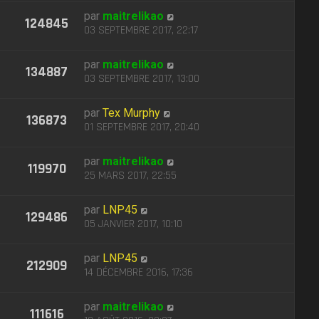
par
maitrelikao
124845
03 SEPTEMBRE 2017, 22:17
par
maitrelikao
134887
03 SEPTEMBRE 2017, 13:00
par
Tex Murphy
136873
01 SEPTEMBRE 2017, 20:40
par
maitrelikao
119970
25 MARS 2017, 22:55
par
LNP45
129486
05 JANVIER 2017, 10:10
par
LNP45
212909
14 DÉCEMBRE 2016, 17:36
par
maitrelikao
111616