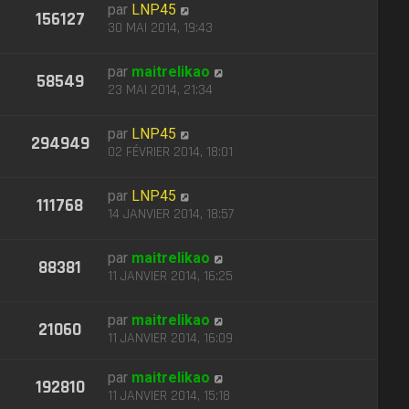
par
LNP45
156127
30 MAI 2014, 19:43
par
maitrelikao
58549
23 MAI 2014, 21:34
par
LNP45
294949
02 FÉVRIER 2014, 18:01
par
LNP45
111768
14 JANVIER 2014, 18:57
par
maitrelikao
88381
11 JANVIER 2014, 16:25
par
maitrelikao
21060
11 JANVIER 2014, 16:09
par
maitrelikao
192810
11 JANVIER 2014, 15:18