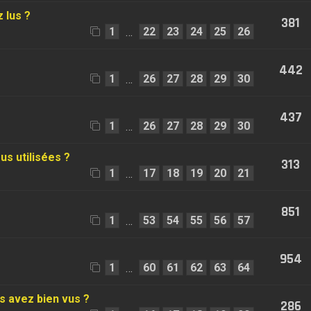
z lus ?
381
1
22
23
24
25
26
…
442
1
26
27
28
29
30
…
437
1
26
27
28
29
30
…
us utilisées ?
313
1
17
18
19
20
21
…
851
1
53
54
55
56
57
…
954
1
60
61
62
63
64
…
es avez bien vus ?
286