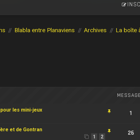
INSC
ns
Blabla entre Planaviens
Archives
La boîte 
MESSAG
pour les mini-jeux
1
ère et de Gontran
26
1
2