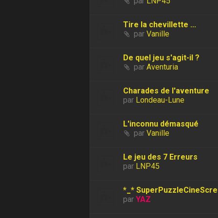
par
LNP45
Tire la chevillette ...
par
Vanille
De quel jeu s'agit-il ?
par
Aventuria
Charades de l'aventure
par
Londeau-Lune
L'inconnu démasqué
par
Vanille
Le jeu des 7 Erreurs
par
LNP45
*_* SuperPuzzleCineScree
par
YAZ