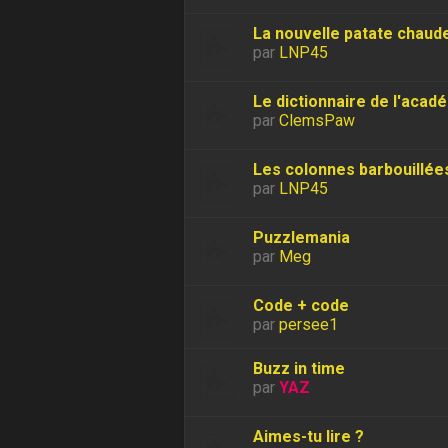
La nouvelle patate chaud
par
LNP45
Le dictionnaire de l'acad
par
ClemsPaw
Les colonnes barbouillée
par
LNP45
Puzzlemania
par
Meg
Code + code
par
persee1
Buzz in time
par
YAZ
Aimes-tu lire ?