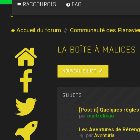
RACCOURCIS
FAQ
Accueil du forum
Communauté des Planavie
LA BOÎTE À MALICES
NOUVEAU SUJET
SUJETS
[Post-it] Quelques règles 
par
maitrelikao
Les Aventures de Béreng
par
Aventuria