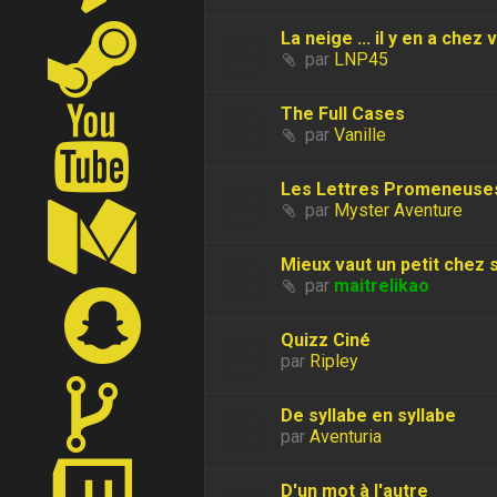
La neige ... il y en a chez 
par
LNP45
The Full Cases
par
Vanille
Les Lettres Promeneuse
par
Myster Aventure
Mieux vaut un petit chez so
par
maitrelikao
Quizz Ciné
par
Ripley
De syllabe en syllabe
par
Aventuria
D'un mot à l'autre