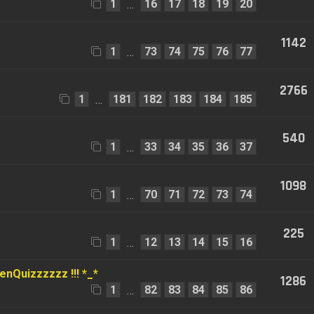
1
16
17
18
19
20
…
1142
1
73
74
75
76
77
…
2766
1
181
182
183
184
185
…
540
1
33
34
35
36
37
…
1098
1
70
71
72
73
74
…
225
1
12
13
14
15
16
…
nQuizzzzzz !!! *_*
1286
1
82
83
84
85
86
…