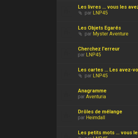
Les livres ... vous les ave
par
LNP45
Les Objets Egarés
par
Myster Aventure
Cherchez l'erreur
par
LNP45
Les cartes ... Les avez-vo
par
LNP45
Anagramme
par
Aventuria
Drôles de mélange
par
Heimdall
Les petits mots ... vous l