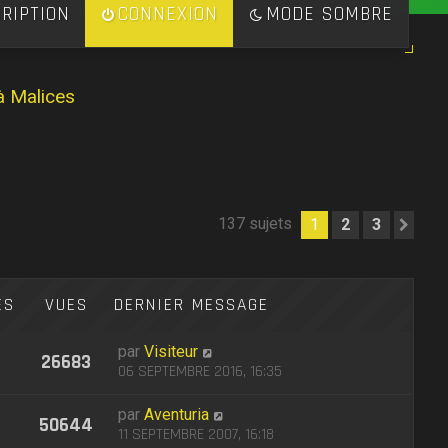
RIPTION
CONNEXION
MODE SOMBRE
à Malices
137 sujets
1
2
3
Sui
ES
VUES
DERNIER MESSAGE
par
Visiteur
26683
06 SEPTEMBRE 2016, 16:35
par
Aventuria
50644
11 SEPTEMBRE 2007, 16:18