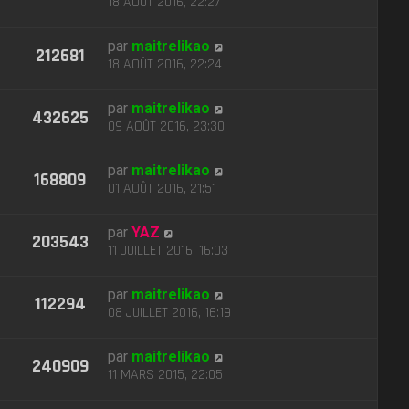
18 AOÛT 2016, 22:27
par
maitrelikao
212681
18 AOÛT 2016, 22:24
par
maitrelikao
432625
09 AOÛT 2016, 23:30
par
maitrelikao
168809
01 AOÛT 2016, 21:51
par
YAZ
203543
11 JUILLET 2016, 16:03
par
maitrelikao
112294
08 JUILLET 2016, 16:19
par
maitrelikao
240909
11 MARS 2015, 22:05