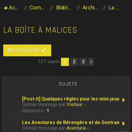
Accueil du forum
Communauté des Planaviens
Blabla entre Planaviens
Archives
La boîte à Malices
LA BOÎTE À MALICES
NOUVEAU SUJET
137 sujets
1
2
3
Suivant
SUJETS
[Post-it] Quelques règles pour les mini-jeux
Dernier message par
Visiteur
«
Réponses :
1
Les Aventures de Bérengère et de Gontran
Dernier message par
Aventuria
«