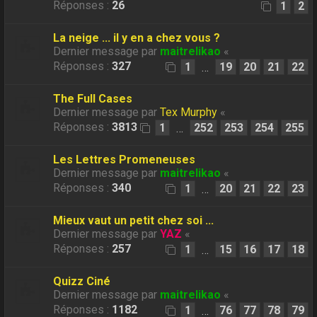
Réponses :
26
1
2
La neige ... il y en a chez vous ?
Dernier message par
maitrelikao
«
Réponses :
327
1
19
20
21
22
…
The Full Cases
Dernier message par
Tex Murphy
«
Réponses :
3813
1
252
253
254
255
…
Les Lettres Promeneuses
Dernier message par
maitrelikao
«
Réponses :
340
1
20
21
22
23
…
Mieux vaut un petit chez soi ...
Dernier message par
YAZ
«
Réponses :
257
1
15
16
17
18
…
Quizz Ciné
Dernier message par
maitrelikao
«
Réponses :
1182
1
76
77
78
79
…