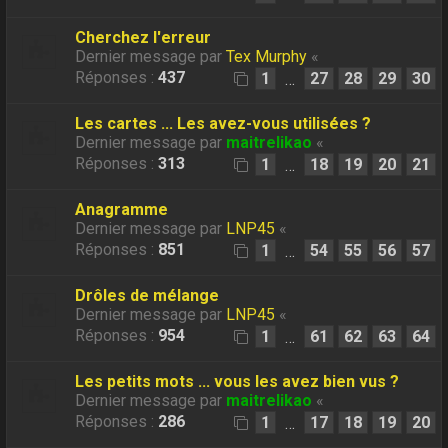
Cherchez l'erreur
Dernier message par
Tex Murphy
«
Réponses :
437
1
27
28
29
30
…
Les cartes ... Les avez-vous utilisées ?
Dernier message par
maitrelikao
«
Réponses :
313
1
18
19
20
21
…
Anagramme
Dernier message par
LNP45
«
Réponses :
851
1
54
55
56
57
…
Drôles de mélange
Dernier message par
LNP45
«
Réponses :
954
1
61
62
63
64
…
Les petits mots ... vous les avez bien vus ?
Dernier message par
maitrelikao
«
Réponses :
286
1
17
18
19
20
…