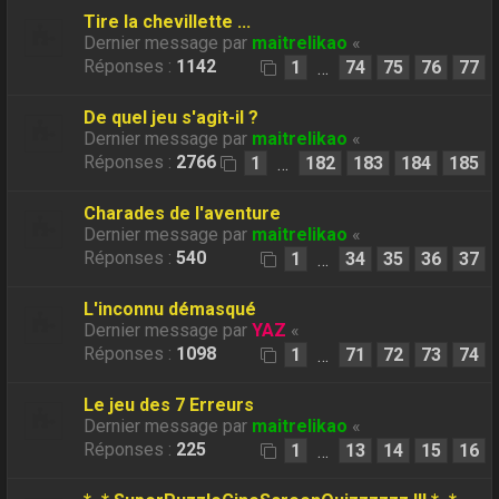
Tire la chevillette ...
Dernier message par
maitrelikao
«
Réponses :
1142
1
74
75
76
77
…
De quel jeu s'agit-il ?
Dernier message par
maitrelikao
«
Réponses :
2766
1
182
183
184
185
…
Charades de l'aventure
Dernier message par
maitrelikao
«
Réponses :
540
1
34
35
36
37
…
L'inconnu démasqué
Dernier message par
YAZ
«
Réponses :
1098
1
71
72
73
74
…
Le jeu des 7 Erreurs
Dernier message par
maitrelikao
«
Réponses :
225
1
13
14
15
16
…