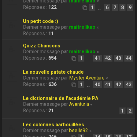
Dernier message par
maitrelikao
«
Réponses :
122
1
6
7
8
9
…
Un petit code :)
Dernier message par
maitrelikao
«
Réponses :
11
Quizz Chansons
Dernier message par
maitrelikao
«
Réponses :
654
1
41
42
43
44
…
La nouvelle patate chaude
Dernier message par
Myster Aventure
«
Réponses :
636
1
40
41
42
43
…
Le dictionnaire de l'académie PA
Dernier message par
Aventuria
«
Réponses :
21
1
2
Les colonnes barbouillées
Dernier message par
beelle92
«
Réponses :
246