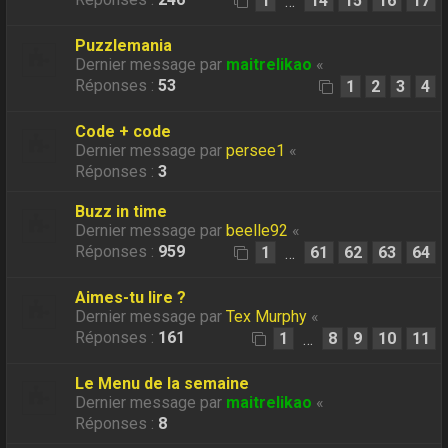
1
14
15
16
17
…
Puzzlemania
Dernier message par
maitrelikao
«
Réponses :
53
1
2
3
4
Code + code
Dernier message par
persee1
«
Réponses :
3
Buzz in time
Dernier message par
beelle92
«
Réponses :
959
1
61
62
63
64
…
Aimes-tu lire ?
Dernier message par
Tex Murphy
«
Réponses :
161
1
8
9
10
11
…
Le Menu de la semaine
Dernier message par
maitrelikao
«
Réponses :
8