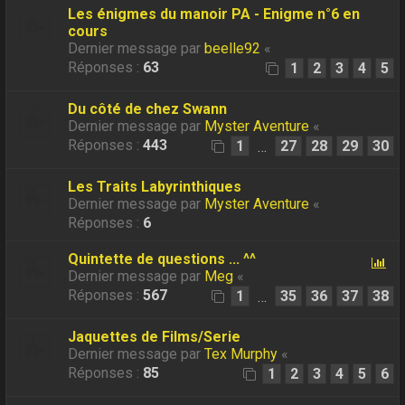
Les énigmes du manoir PA - Enigme n°6 en
cours
Dernier message par
beelle92
«
Réponses :
63
1
2
3
4
5
Du côté de chez Swann
Dernier message par
Myster Aventure
«
Réponses :
443
1
27
28
29
30
…
Les Traits Labyrinthiques
Dernier message par
Myster Aventure
«
Réponses :
6
Quintette de questions ... ^^
Dernier message par
Meg
«
Réponses :
567
1
35
36
37
38
…
Jaquettes de Films/Serie
Dernier message par
Tex Murphy
«
Réponses :
85
1
2
3
4
5
6