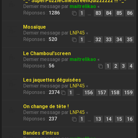
*_* SuperPuzzleCineScreenQuizzzzzz !!! *_*
Dernier message par
maitrelikao
«
Réponses :
1286
1
83
84
85
86
…
Mosaïque
Dernier message par
LNP45
«
Réponses :
520
1
32
33
34
35
…
Le Chamboul'screen
Dernier message par
maitrelikao
«
Réponses :
56
1
2
3
4
Les jaquettes déguisées
Dernier message par
LNP45
«
Réponses :
2374
1
156
157
158
159
…
On change de tête !
Dernier message par
LNP45
«
Réponses :
237
1
13
14
15
16
…
Bandes d'Intrus