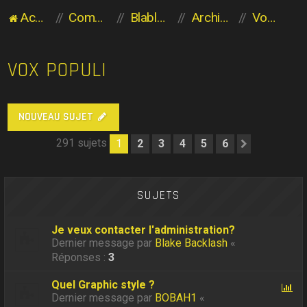
Accueil du forum
Communauté des Planaviens
Blabla entre Planaviens
Archives
Vox Populi
VOX POPULI
NOUVEAU SUJET
291 sujets
1
2
3
4
5
6
Suivant
SUJETS
Je veux contacter l'administration?
Dernier message par
Blake Backlash
«
Réponses :
3
Quel Graphic style ?
Dernier message par
BOBAH1
«