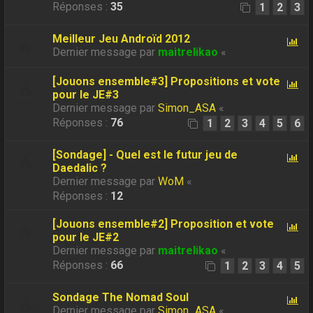
Réponses :
35
1
2
3
Meilleur Jeu Androïd 2012
Dernier message par
maitrelikao
«
[Jouons ensemble#3] Propositions et vote
pour le JE#3
Dernier message par
Simon_ASA
«
Réponses :
76
1
2
3
4
5
6
[Sondage] - Quel est le futur jeu de
Daedalic ?
Dernier message par
WoM
«
Réponses :
12
[Jouons ensemble#2] Proposition et vote
pour le JE#2
Dernier message par
maitrelikao
«
Réponses :
66
1
2
3
4
5
Sondage The Nomad Soul
Dernier message par
Simon_ASA
«