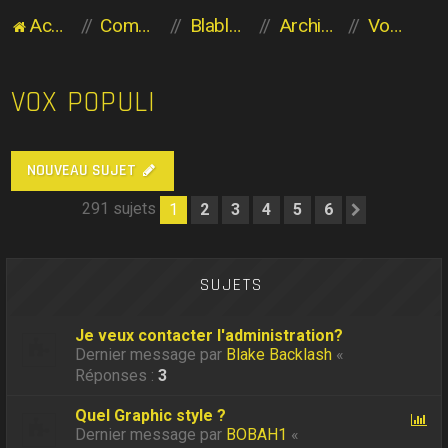
Accueil du forum
Communauté des Planaviens
Blabla entre Planaviens
Archives
Vox Populi
VOX POPULI
NOUVEAU SUJET
291 sujets
1
2
3
4
5
6
Suivant
SUJETS
Je veux contacter l'administration?
Dernier message par
Blake Backlash
«
Réponses :
3
Quel Graphic style ?
Dernier message par
BOBAH1
«