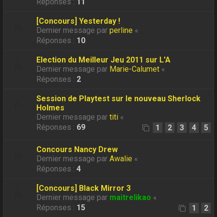
Réponses :
11
[Concours] Yesterday !
Dernier message par
perline
«
Réponses :
10
Election du Meilleur Jeu 2011 sur L'A
Dernier message par
Marie-Calumet
«
Réponses :
2
Session de Playtest sur le nouveau Sherlock
Holmes
Dernier message par
titi
«
Réponses :
69
1
2
3
4
5
Concours Nancy Drew
Dernier message par
Awalie
«
Réponses :
4
[Concours] Black Mirror 3
Dernier message par
maitrelikao
«
Réponses :
15
1
2