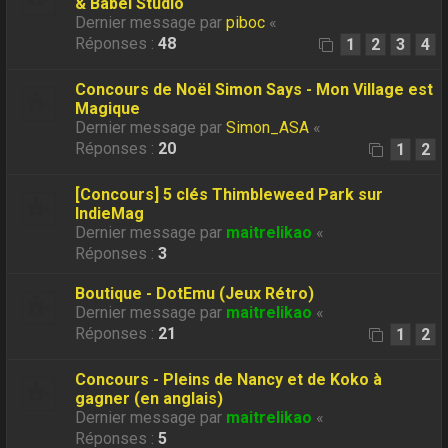
& Babel Studio
Dernier message par
piboc
«
Réponses :
48
1
2
3
4
Concours de Noël Simon Says - Mon Village est
Magique
Dernier message par
Simon_ASA
«
Réponses :
20
1
2
[Concours] 5 clés Thimbleweed Park sur
IndieMag
Dernier message par
maitrelikao
«
Réponses :
3
Boutique - DotEmu (Jeux Rétro)
Dernier message par
maitrelikao
«
Réponses :
21
1
2
Concours - Pleins de Nancy et de Koko à
gagner (en anglais)
Dernier message par
maitrelikao
«
Réponses :
5