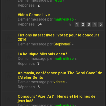
Dernier message par
redd
«
Réponses :
2
Video Games Live
Dernier message par
maitrelikao
«
Réponses :
64
1
2
3
4
5
Fictions interactives : votez pour le concours
2016
Dernier message par
StephaneF
«
La boutique Microïds open !
Dernier message par
maitrelikao
«
Réponses :
3
Animasia, conférence pour The Coral Cave" de
l'Atelier Sento
Dernier message par
vshree
«
Réponses :
6
Concours "Pixel Art" : Héros et héroïnes de
jeux indé
Dernier message par
maitrelikao
«