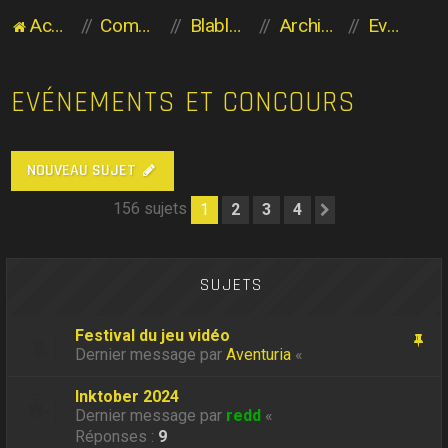
Accueil du forum
Communauté des Planaviens
Blabla entre Planaviens
Archives
Evénements et concours
EVÉNEMENTS ET CONCOURS
NOUVEAU SUJET
156 sujets
1
2
3
4
Suivant
SUJETS
Festival du jeu vidéo
Dernier message par
Aventuria
«
Inktober 2024
Dernier message par
redd
«
Réponses :
9