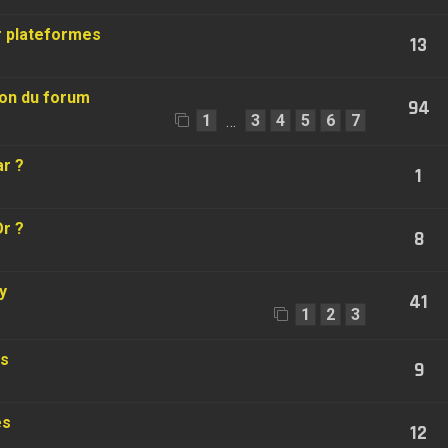
r plateformes
13
ion du forum
94
1
3
4
5
6
7
…
r ?
1
Or ?
8
y
41
1
2
3
s
9
es
12