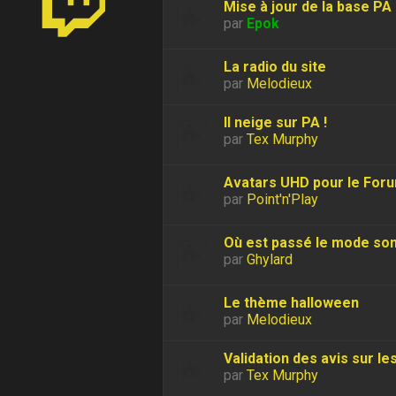
Mise à jour de la base PA
par
Epok
La radio du site
par
Melodieux
Il neige sur PA !
par
Tex Murphy
Avatars UHD pour le For
par
Point'n'Play
Où est passé le mode so
par
Ghylard
Le thème halloween
par
Melodieux
Validation des avis sur le
par
Tex Murphy