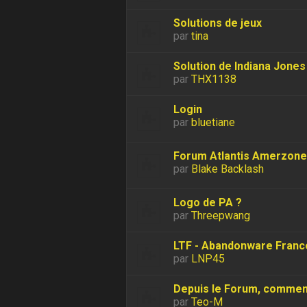
Solutions de jeux
par
tina
Solution de Indiana Jones 
par
THX1138
Login
par
bluetiane
Forum Atlantis Amerzone e
par
Blake Backlash
Logo de PA ?
par
Threepwang
LTF - Abandonware Franc
par
LNP45
Depuis le Forum, comment
par
Teo-M