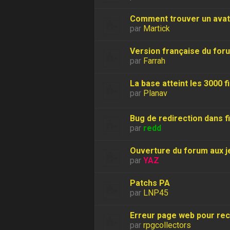
Comment trouver un avat
par
Martick
Version française du for
par
Farrah
La base atteint les 3000 f
par
Planav
Bug de redirection dans f
par
redd
Ouverture du forum aux je
par
YAZ
Patchs PA
par
LNP45
Erreur page web pour re
par
rpgcollectors