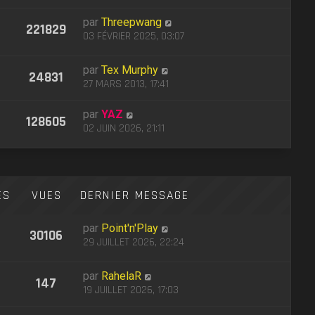
par
Threepwang
221829
03 FÉVRIER 2025, 03:07
par
Tex Murphy
24831
27 MARS 2013, 17:41
par
YAZ
128605
02 JUIN 2026, 21:11
ES
VUES
DERNIER MESSAGE
par
Point'n'Play
30106
29 JUILLET 2026, 22:24
par
RahelaR
147
19 JUILLET 2026, 17:03