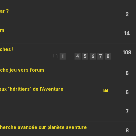
ar ?
2
um
14
iches !
108
1
4
5
6
7
8
…
iche jeu vers forum
6
ux "héritiers" de l'Aventure
6
7
cherche avancée sur planète aventure
8