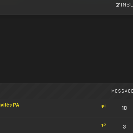
INSC
MESSAG
ivités PA
10
3