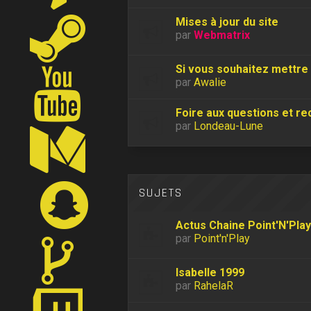
Mises à jour du site
par
Webmatrix
Si vous souhaitez mettre 
par
Awalie
Foire aux questions et r
par
Londeau-Lune
SUJETS
Actus Chaine Point'N'Play
par
Point'n'Play
Isabelle 1999
par
RahelaR