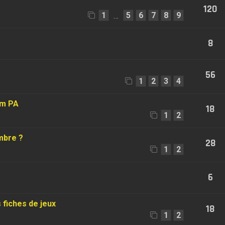
120
1
5
6
7
8
9
…
8
56
1
2
3
4
um PA
18
1
2
mbre ?
28
1
2
6
s fiches de jeux
18
1
2