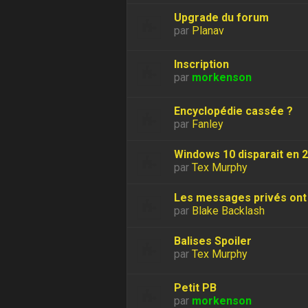
Upgrade du forum
par
Planav
Inscription
par
morkenson
Encyclopédie cassée ?
par
Fanley
Windows 10 disparait en 
par
Tex Murphy
Les messages privés ont 
par
Blake Backlash
Balises Spoiler
par
Tex Murphy
Petit PB
par
morkenson