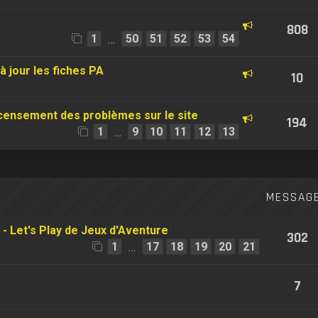
808
1
50
51
52
53
54
…
à jour les fiches PA
10
ecensement des problèmes sur le site
194
1
9
10
11
12
13
…
MESSAG
 - Let's Play de Jeux d'Aventure
302
1
17
18
19
20
21
…
7