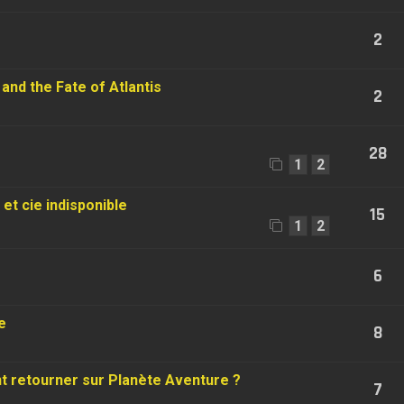
2
and the Fate of Atlantis
2
28
1
2
t cie indisponible
15
1
2
6
e
8
 retourner sur Planète Aventure ?
7