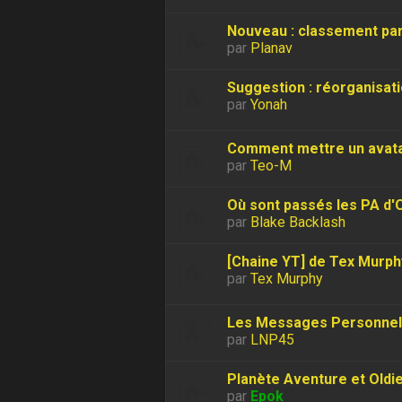
Nouveau : classement pa
par
Planav
Suggestion : réorganisat
par
Yonah
Comment mettre un avata
par
Teo-M
Où sont passés les PA d'
par
Blake Backlash
[Chaine YT] de Tex Murph
par
Tex Murphy
Les Messages Personnel
par
LNP45
Planète Aventure et Oldi
par
Epok