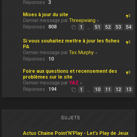
Réponses :
3
Mises à jour du site
Dernier message par
Threepwang
«
Réponses :
808
1
51
52
53
54
…
Si vous souhaitez mettre à jour les fiches
PA
Dernier message par
Tex Murphy
«
Réponses :
10
Foire aux questions et recensement des
problèmes sur le site
Dernier message par
YAZ
«
Réponses :
194
1
10
11
12
13
…
SUJETS
Actus Chaine Point'N'Play - Let's Play de Jeux