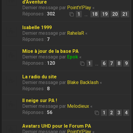
d'Aventure
Dernier message par
Point'n'Play
«
Réponses :
302
1
18
19
20
21
…
Isabelle 1999
Dernier message par
RahelaR
«
Réponses :
7
Mise à jour de la base PA
Dernier message par
Epok
«
Réponses :
120
1
6
7
8
9
…
La radio du site
Dernier message par
Blake Backlash
«
Réponses :
8
Il neige sur PA !
Dernier message par
Melodieux
«
Réponses :
56
1
2
3
4
Avatars UHD pour le Forum PA
Dernier message par
Point'n'Play
«