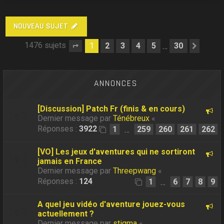
NOUVEAU SUJET
1476 sujets
1
2
3
4
5
30
…
Page
1
sur
30
Suiva
ANNONCES
[Discussion] Patch Fr (finis & en cours)
Dernier message par
Ténébreux
«
Réponses :
3922
1
259
260
261
262
…
[VO] Les jeux d'aventures qui ne sortiront
jamais en France
Dernier message par
Threepwang
«
Réponses :
124
1
6
7
8
9
…
A quel jeu vidéo d'aventure jouez-vous
actuellement ?
Dernier message par
stigma
«