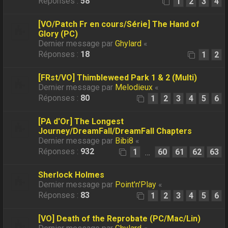
Réponses :
58
1
2
3
4
[VO/Patch Fr en cours/Série] The Hand of
Glory (PC)
Dernier message par
Ghylard
«
Réponses :
18
1
2
[FRst/VO] Thimbleweed Park 1 & 2 (Multi)
Dernier message par
Melodieux
«
Réponses :
80
1
2
3
4
5
6
[PA d'Or] The Longest
Journey/DreamFall/DreamFall Chapters
Dernier message par
Bibi8
«
Réponses :
932
1
60
61
62
63
…
Sherlock Holmes
Dernier message par
Point'n'Play
«
Réponses :
83
1
2
3
4
5
6
[VO] Death of the Reprobate (PC/Mac/Lin)