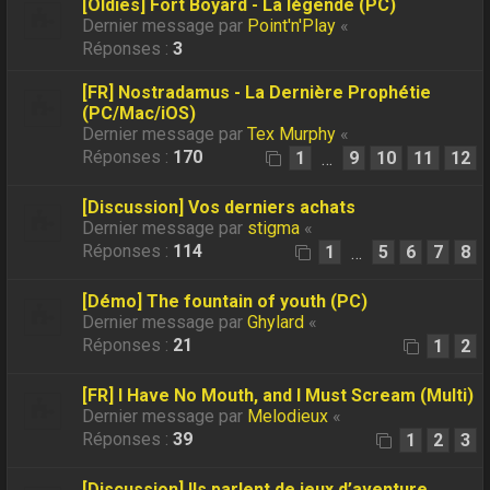
[Oldies] Fort Boyard - La légende (PC)
Dernier message par
Point'n'Play
«
Réponses :
3
[FR] Nostradamus - La Dernière Prophétie
(PC/Mac/iOS)
Dernier message par
Tex Murphy
«
Réponses :
170
1
9
10
11
12
…
[Discussion] Vos derniers achats
Dernier message par
stigma
«
Réponses :
114
1
5
6
7
8
…
[Démo] The fountain of youth (PC)
Dernier message par
Ghylard
«
Réponses :
21
1
2
[FR] I Have No Mouth, and I Must Scream (Multi)
Dernier message par
Melodieux
«
Réponses :
39
1
2
3
[Discussion] Ils parlent de jeux d’aventure