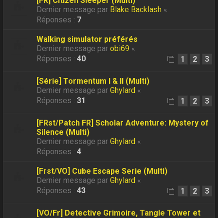
[FR] Citizen Sleeper (Multi)
Dernier message par
Blake Backlash
«
Réponses :
7
Walking simulator préférés
Dernier message par
obi69
«
Réponses :
40
1
2
3
[Série] Tormentum I & II (Multi)
Dernier message par
Ghylard
«
Réponses :
31
1
2
3
[FRst/Patch FR] Scholar Adventure: Mystery of
Silence (Multi)
Dernier message par
Ghylard
«
Réponses :
4
[Frst/VO] Cube Escape Serie (Multi)
Dernier message par
Ghylard
«
Réponses :
43
1
2
3
[VO/Fr] Detective Grimoire, Tangle Tower et