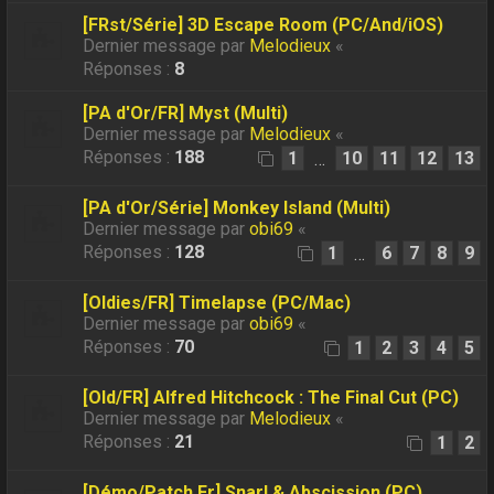
[FRst/Série] 3D Escape Room (PC/And/iOS)
Dernier message par
Melodieux
«
Réponses :
8
[PA d'Or/FR] Myst (Multi)
Dernier message par
Melodieux
«
Réponses :
188
1
10
11
12
13
…
[PA d'Or/Série] Monkey Island (Multi)
Dernier message par
obi69
«
Réponses :
128
1
6
7
8
9
…
[Oldies/FR] Timelapse (PC/Mac)
Dernier message par
obi69
«
Réponses :
70
1
2
3
4
5
[Old/FR] Alfred Hitchcock : The Final Cut (PC)
Dernier message par
Melodieux
«
Réponses :
21
1
2
[Démo/Patch Fr] Snarl & Abscission (PC)