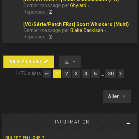
Dernier message par
Ghylard
«
Réponses :
2
[VO/Série/Patch FRst] Scott Whiskers (Multi)
Dernier message par
Blake Backlash
«
Réponses :
2
NOUVEAU SUJET
1476 sujets
1
2
3
4
5
30
…
Page
1
sur
30
Suiva
Aller
INFORMATION
QUI EST EN LIGNE ?