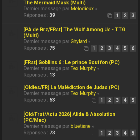
The Mermaid Mask (Multi)
Dernier message par
Melodieux
«
Réponses :
39
1
2
3
[PA de Brz/FRst] The Wolf Among Us - TTG
(Multi)
Dernier message par
Ghylard
«
Réponses :
75
1
2
3
4
5
6
[FRst] Gobliins 6 : Le prince Bouffon (PC)
Dernier message par
Tex Murphy
«
Réponses :
13
[Oldies/FR] La Malédiction de Judas (PC)
Dernier message par
Tex Murphy
«
Réponses :
63
1
2
3
4
5
[Old/Frst/Actu 2026] Alida & Absolution
(PC/Mac)
Dernier message par
bluetiane
«
Réponses :
73
1
2
3
4
5