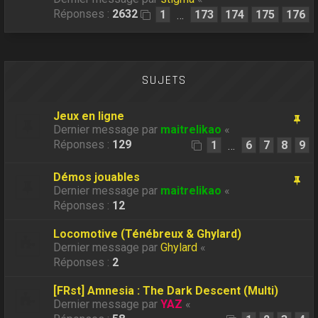
Réponses :
2632
1
173
174
175
176
…
SUJETS
Jeux en ligne
Dernier message par
maitrelikao
«
Réponses :
129
1
6
7
8
9
…
Démos jouables
Dernier message par
maitrelikao
«
Réponses :
12
Locomotive (Ténébreux & Ghylard)
Dernier message par
Ghylard
«
Réponses :
2
[FRst] Amnesia : The Dark Descent (Multi)
Dernier message par
YAZ
«