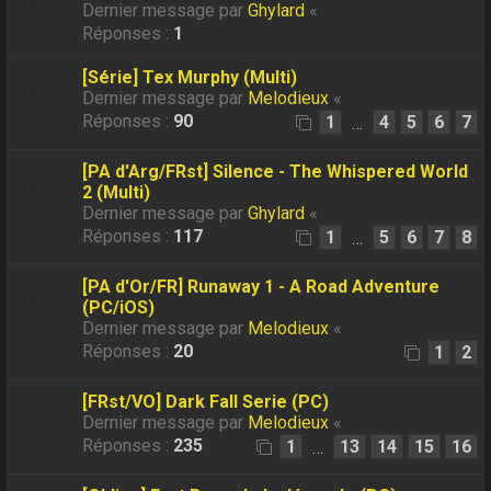
Dernier message par
Ghylard
«
Réponses :
1
[Série] Tex Murphy (Multi)
Dernier message par
Melodieux
«
Réponses :
90
1
4
5
6
7
…
[PA d'Arg/FRst] Silence - The Whispered World
2 (Multi)
Dernier message par
Ghylard
«
Réponses :
117
1
5
6
7
8
…
[PA d'Or/FR] Runaway 1 - A Road Adventure
(PC/iOS)
Dernier message par
Melodieux
«
Réponses :
20
1
2
[FRst/VO] Dark Fall Serie (PC)
Dernier message par
Melodieux
«
Réponses :
235
1
13
14
15
16
…