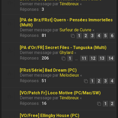
Dernier message par
Ténébreux
«
Réponses :
3
[PA de Brz/FRst] Quern - Pensées Immortelles
(Multi)
Dernier message par
Surfeur de Cuivre
«
Réponses :
81
1
2
3
4
5
6
[PA d'Or/FR] Secret Files - Tunguska (Multi)
Dernier message par
Ghylard
«
Réponses :
206
1
11
12
13
14
…
[FRst/Série] Bad Dream (PC)
Dernier message par
Melodieux
«
Réponses :
51
1
2
3
4
[VO/Patch Fr] Loco Motive (PC/Mac/SW)
Dernier message par
Ténébreux
«
Réponses :
16
1
2
[VO/Free] Ellingby House (PC)