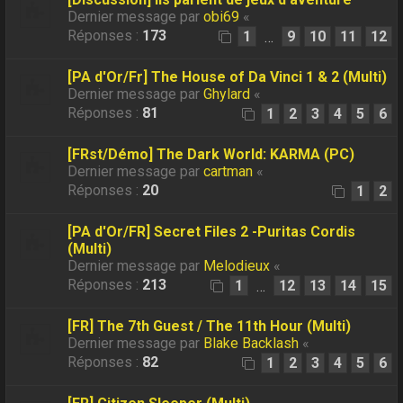
Dernier message par
obi69
«
Réponses :
173
1
9
10
11
12
…
[PA d'Or/Fr] The House of Da Vinci 1 & 2 (Multi)
Dernier message par
Ghylard
«
Réponses :
81
1
2
3
4
5
6
[FRst/Démo] The Dark World: KARMA (PC)
Dernier message par
cartman
«
Réponses :
20
1
2
[PA d'Or/FR] Secret Files 2 -Puritas Cordis
(Multi)
Dernier message par
Melodieux
«
Réponses :
213
1
12
13
14
15
…
[FR] The 7th Guest / The 11th Hour (Multi)
Dernier message par
Blake Backlash
«
Réponses :
82
1
2
3
4
5
6