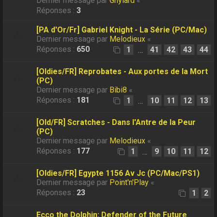
Dernier message par
Ghylard
«
Réponses :
3
[PA d'Or/Fr] Gabriel Knight - La Série (PC/Mac)
Dernier message par
Melodieux
«
Réponses :
650
1
41
42
43
44
…
[Oldies/FR] Reprobates - Aux portes de la Mort
(PC)
Dernier message par
Bibi8
«
Réponses :
181
1
10
11
12
13
…
[Old/FR] Scratches - Dans l'Antre de la Peur
(PC)
Dernier message par
Melodieux
«
Réponses :
177
1
9
10
11
12
…
[Oldies/FR] Egypte 1156 Av Jc (PC/Mac/PS1)
Dernier message par
Point'n'Play
«
Réponses :
23
1
2
Ecco the Dolphin: Defender of the Future