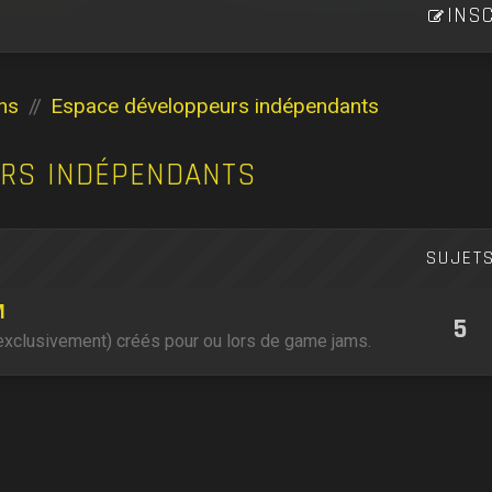
INSC
ns
Espace développeurs indépendants
URS INDÉPENDANTS
SUJET
M
5
(exclusivement) créés pour ou lors de game jams.