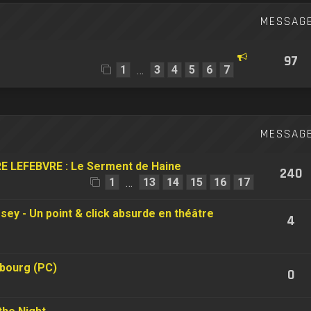
MESSAG
97
1
3
4
5
6
7
…
MESSAG
E LEFEBVRE : Le Serment de Haine
240
1
13
14
15
16
17
…
ey - Un point & click absurde en théâtre
4
lbourg (PC)
0