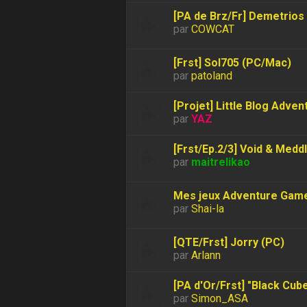
[PA de Brz/Fr] Demetrios 
par
COWCAT
[Frst] Sol705 (PC/Mac)
par
patoland
[Projet] Little Blog Adven
par
YAZ
[Frst/Ep.2/3] Void & Medd
par
maitrelikao
Mes jeux Adventure Game 
par
Shai-la
[QTE/Frst] Jorry (PC)
par
Arlann
[PA d'Or/Frst] "Black Cub
par
Simon_ASA