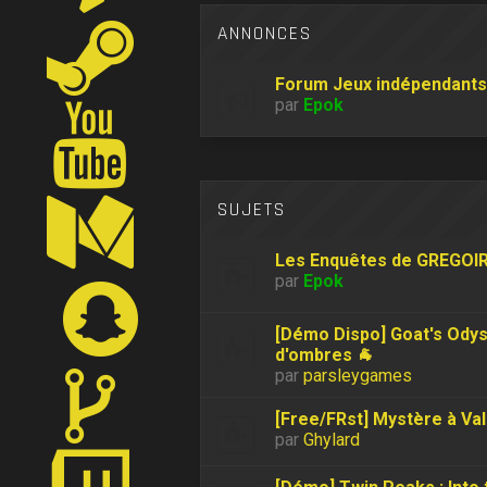
ANNONCES
Forum Jeux indépendants
par
Epok
SUJETS
Les Enquêtes de GREGOIR
par
Epok
[Démo Dispo] Goat's Odyss
d'ombres 🐐
par
parsleygames
[Free/FRst] Mystère à Va
par
Ghylard