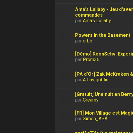
Ama's Lullaby - Jeu d'ave
commandes
par
Ama's Lullaby
Powers in the Basement
par
drbb
[Démo] RoonSehv: Experim
par
Prom361
[PA d'Or] Zak McKraken &
par
A tiny goblin
[Gratuit] Une nuit en Berr
par
Creamy
[FR] Mon Village est Magi
par
Simon_ASA