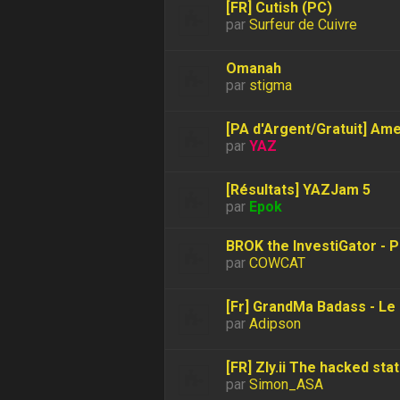
[FR] Cutish (PC)
par
Surfeur de Cuivre
Omanah
par
stigma
[PA d'Argent/Gratuit] Am
par
YAZ
[Résultats] YAZJam 5
par
Epok
BROK the InvestiGator - P
par
COWCAT
[Fr] GrandMa Badass - Le 
par
Adipson
[FR] Zly.ii The hacked sta
par
Simon_ASA