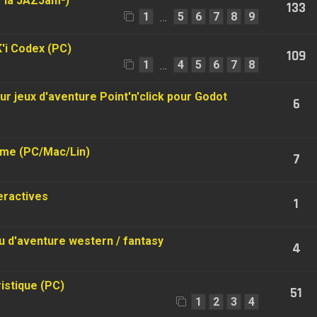
r la JAZJam²)
133
1
5
6
7
8
9
…
K'i Codex (PC)
109
1
4
5
6
7
8
…
r jeux d'aventure Point'n'click pour Godot
6
_me (PC/Mac/Lin)
7
teractives
1
 d'aventure western / fantasy
4
istique (PC)
51
1
2
3
4