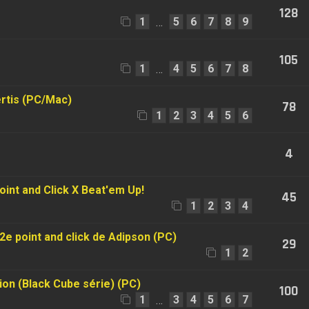
128
1
5
6
7
8
9
…
105
1
4
5
6
7
8
…
ertis (PC/Mac)
78
1
2
3
4
5
6
4
oint and Click X Beat'em Up!
45
1
2
3
4
2e point and click de Adipson (PC)
29
1
2
tion (Black Cube série) (PC)
100
1
3
4
5
6
7
…