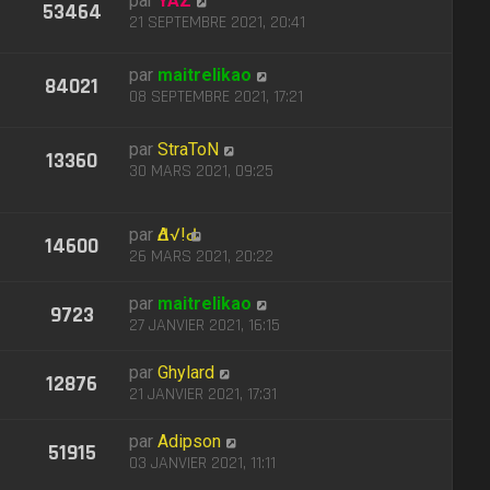
par
YAZ
53464
21 SEPTEMBRE 2021, 20:41
par
maitrelikao
84021
08 SEPTEMBRE 2021, 17:21
par
StraToN
13360
30 MARS 2021, 09:25
par
ԀΔ√!Ԁ
14600
26 MARS 2021, 20:22
par
maitrelikao
9723
27 JANVIER 2021, 16:15
par
Ghylard
12876
21 JANVIER 2021, 17:31
par
Adipson
51915
03 JANVIER 2021, 11:11