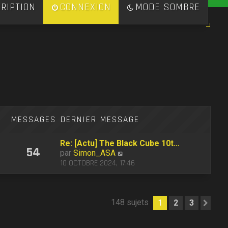
RIPTION
CONNEXION
MODE SOMBRE
S
MESSAGES
DERNIER MESSAGE
Re: [Actu] The Black Cube 10t…
54
C
par
Simon_ASA
o
10 OCTOBRE 2024, 17:46
n
s
u
l
148 sujets
1
2
3
Sui
t
e