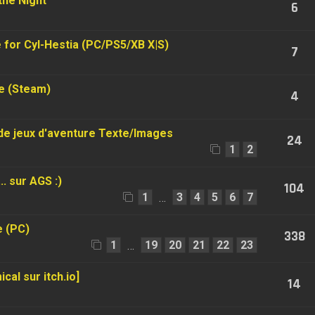
the Night
6
for Cyl-Hestia (PC/PS5/XB X|S)
7
e (Steam)
4
r de jeux d'aventure Texte/Images
24
1
2
.. sur AGS :)
104
1
3
4
5
6
7
…
e (PC)
338
1
19
20
21
22
23
…
al sur itch.io]
14