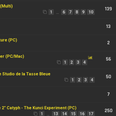
(Multi)
139
1
6
7
8
9
10
…
13
ture (PC)
2
ler (PC/Mac)
56
1
2
3
4
Studio de la Tasse Bleue
50
1
2
3
4
7
e 2" Catyph - The Kunci Experiment (PC)
250
1
13
14
15
16
17
…