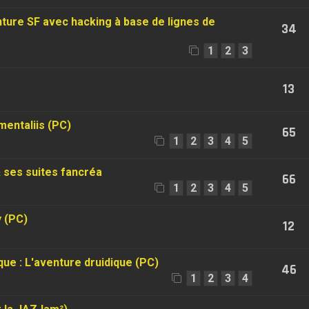
nture SF avec hacking à base de lignes de
34
1
2
3
13
entaliis (PC)
65
1
2
3
4
5
 ses suites fancréa
66
1
2
3
4
5
y (PC)
12
que : L'aventure druidique (PC)
46
1
2
3
4