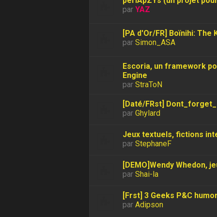
periApZYs (un projet pou
par
YAZ
[PA d'Or/FR] Boïnihi: The 
par
Simon_ASA
Escoria, un framework pou
Engine
par
StraToN
[Daté/FRst] Dont_forget
par
Ghylard
Jeux textuels, fictions in
par
StephaneF
[DEMO]Wendy Whedon, jeu
par
Shai-la
[Frst] 3 Geeks P&C humor
par
Adipson