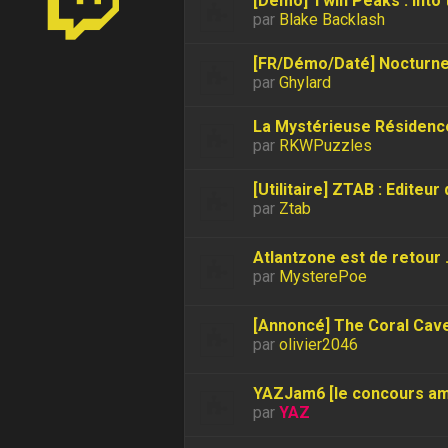
[Démo] Twin Peaks : Into 
par
Blake Backlash
[FR/Démo/Daté] Nocturne 
par
Ghylard
La Mystérieuse Résidenc
par
RKWPuzzles
[Utilitaire] ZTAB : Editeu
par
Ztab
Atlantzone est de retour .
par
MysterePoe
[Annoncé] The Coral Cav
par
olivier2046
YAZJam6 [le concours amic
par
YAZ