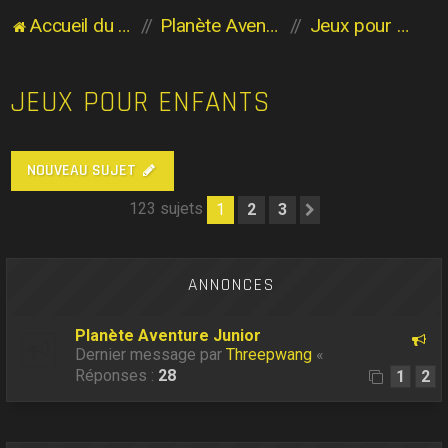
Accueil du forum
Planète Aventure
Jeux pour enfants
JEUX POUR ENFANTS
NOUVEAU SUJET
123 sujets
1
2
3
Suivant
ANNONCES
Planète Aventure Junior
Dernier message par
Threepwang
«
Réponses :
28
1
2