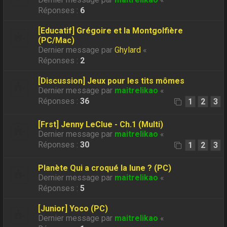
Réponses :
6
[Educatif] Grégoire et la Montgolfière
(PC/Mac)
Dernier message par
Ghylard
«
Réponses :
2
[Discussion] Jeux pour les tits mômes
Dernier message par
maitrelikao
«
Réponses :
36
1
2
3
[Frst] Jenny LeClue - Ch.1 (Multi)
Dernier message par
maitrelikao
«
Réponses :
30
1
2
3
Planète Qui a croqué la lune ? (PC)
Dernier message par
maitrelikao
«
Réponses :
5
[Junior] Yoco (PC)
Dernier message par
maitrelikao
«