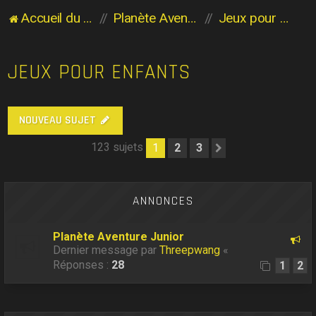
Accueil du forum
Planète Aventure
Jeux pour enfants
JEUX POUR ENFANTS
NOUVEAU SUJET
123 sujets
1
2
3
Suivant
ANNONCES
Planète Aventure Junior
Dernier message par
Threepwang
«
Réponses :
28
1
2