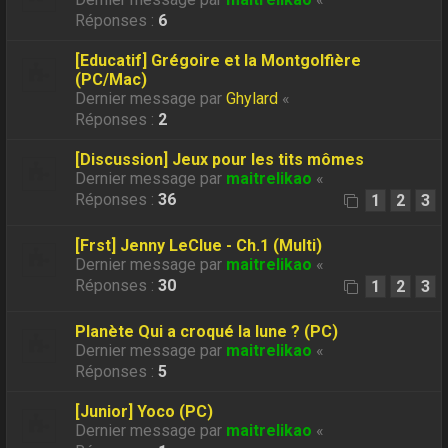
Réponses :
6
[Educatif] Grégoire et la Montgolfière
(PC/Mac)
Dernier message par
Ghylard
«
Réponses :
2
[Discussion] Jeux pour les tits mômes
Dernier message par
maitrelikao
«
Réponses :
36
1
2
3
[Frst] Jenny LeClue - Ch.1 (Multi)
Dernier message par
maitrelikao
«
Réponses :
30
1
2
3
Planète Qui a croqué la lune ? (PC)
Dernier message par
maitrelikao
«
Réponses :
5
[Junior] Yoco (PC)
Dernier message par
maitrelikao
«