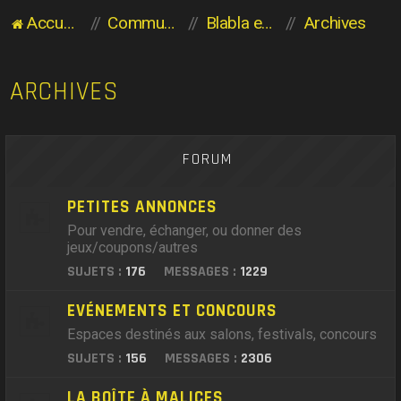
Accueil du forum
Communauté des Planaviens
Blabla entre Planaviens
Archives
ARCHIVES
FORUM
PETITES ANNONCES
Pour vendre, échanger, ou donner des
jeux/coupons/autres
SUJETS :
176
MESSAGES :
1229
EVÉNEMENTS ET CONCOURS
Espaces destinés aux salons, festivals, concours
SUJETS :
156
MESSAGES :
2306
LA BOÎTE À MALICES