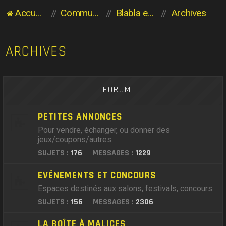
Accueil du forum
Communauté des Planaviens
Blabla entre Planaviens
Archives
ARCHIVES
FORUM
PETITES ANNONCES
Pour vendre, échanger, ou donner des
jeux/coupons/autres
SUJETS :
176
MESSAGES :
1229
EVÉNEMENTS ET CONCOURS
Espaces destinés aux salons, festivals, concours
SUJETS :
156
MESSAGES :
2306
LA BOÎTE À MALICES