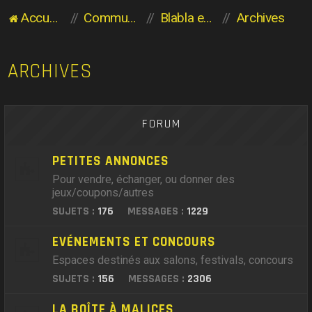
Accueil du forum
Communauté des Planaviens
Blabla entre Planaviens
Archives
ARCHIVES
FORUM
PETITES ANNONCES
Pour vendre, échanger, ou donner des
jeux/coupons/autres
SUJETS :
176
MESSAGES :
1229
EVÉNEMENTS ET CONCOURS
Espaces destinés aux salons, festivals, concours
SUJETS :
156
MESSAGES :
2306
LA BOÎTE À MALICES