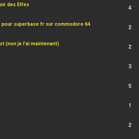
oir des Elfes
4
i pour superbase fr sur commodore 64
2
t (non je l'ai maintenant)
2
3
5
1
2