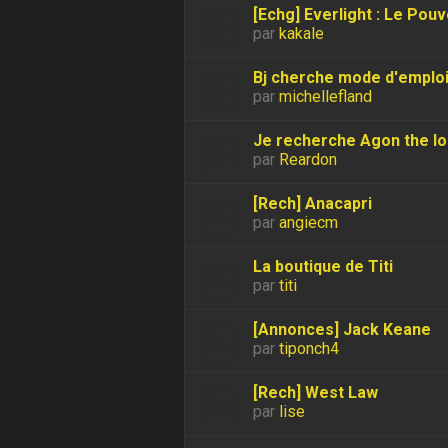
[Echg] Everlight : Le Pouv
par
kakale
Bj cherche mode d'emplo
par
michellefland
Je recherche Agon the los
par
Reardon
[Rech] Anacapri
par
angiecm
La boutique de Titi
par
titi
[Annonces] Jack Keane
par
tiponch4
[Rech] West Law
par
lise