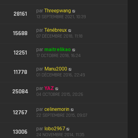
par
Threepwang
28161
13 SEPTEMBRE 2021, 10:39
par
Ténébreux
15688
07 DÉCEMBRE 2018, 11:18
par
maitrelikao
12251
17 OCTOBRE 2018, 16:24
par
Manu2000
11778
01 DÉCEMBRE 2016, 22:49
par
YAZ
25084
04 OCTOBRE 2015, 20:26
par
celinemorin
12767
22 SEPTEMBRE 2015, 09:07
par
lobo2967
13006
24 NOVEMBRE 2014, 11:35