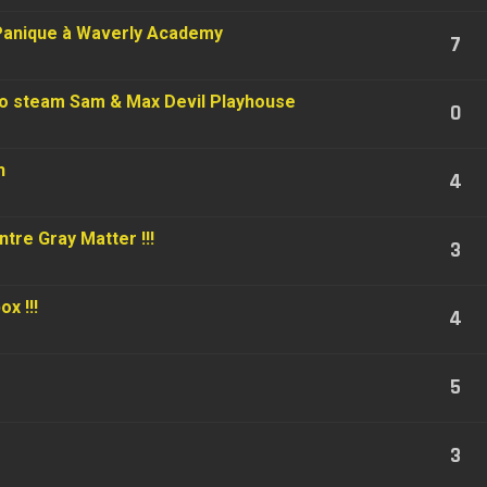
 Panique à Waverly Academy
7
o steam Sam & Max Devil Playhouse
0
h
4
tre Gray Matter !!!
3
x !!!
4
5
3