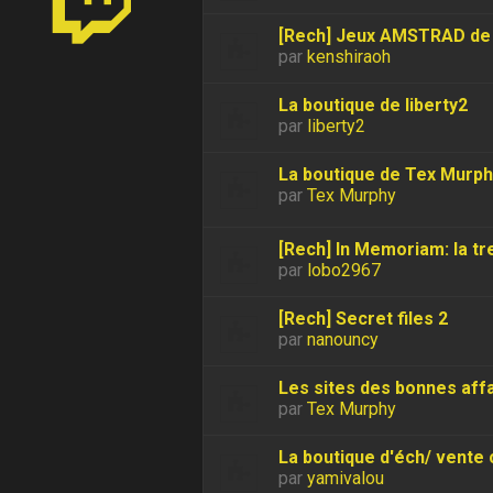
[Rech] Jeux AMSTRAD de 
par
kenshiraoh
La boutique de liberty2
par
liberty2
La boutique de Tex Murph
par
Tex Murphy
[Rech] In Memoriam: la t
par
lobo2967
[Rech] Secret files 2
par
nanouncy
Les sites des bonnes aff
par
Tex Murphy
La boutique d'éch/ vente
par
yamivalou