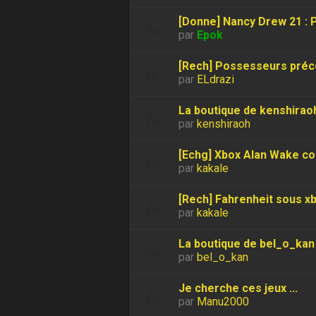
[Donne] Nancy Drew 21 :
par
Epok
[Rech] Possesseurs préc
par
ELdrazi
La boutique de kenshirao
par
kenshiraoh
[Echg] Xbox Alan Wake con
par
kakale
[Rech] Fahrenheit sous xbo
par
kakale
La boutique de bel_o_kan
par
bel_o_kan
Je cherche ces jeux ...
par
Manu2000