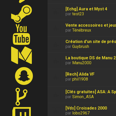
[Echg] Aura et Myst 4
par
test23
Vente accessoires et jeu
par
Ténébreux
Création d'un site de pré
par
Guybrush
La boutique DS de Manu 
par
Manu2000
[Rech] Alida VF
par
phil1908
[Clés gratuites] ASA: A 
par
Simon_ASA
[Vds] Croisades 2000
par
lobo2967