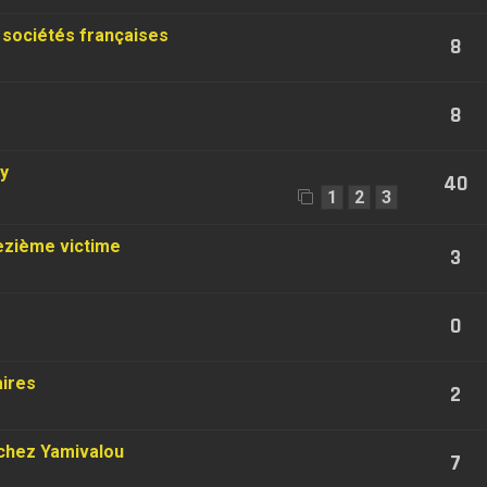
sociétés françaises
8
8
y
40
1
2
3
rezième victime
3
0
aires
2
 chez Yamivalou
7