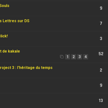
 Souls
9
s Lettres sur DS
7
lick!
3
t de kakale
52
1
2
3
4
ject 3 : l'héritage du temps
2
9
13