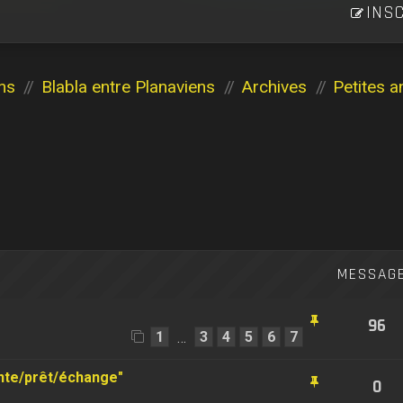
INSC
ns
Blabla entre Planaviens
Archives
Petites 
MESSAG
96
1
3
4
5
6
7
…
nte/prêt/échange"
0