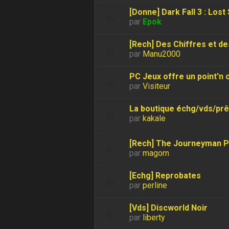
[Donne] Dark Fall 3 : Lost
par
Epok
[Rech] Des Chiffres et de
par
Manu2000
PC Jeux offre un point'n c
par
Visiteur
La boutique échg/vds/prê
par
kakale
[Rech] The Journeyman Pro
par
magorn
[Echg] Reprobates
par
perline
[Vds] Discworld Noir
par
liberty