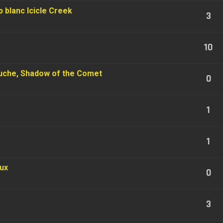
 blanc Icicle Creek
3
10
ouche, Shadow of the Comet
0
1
1
ux
0
3