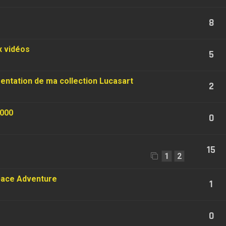
8
x vidéos
5
sentation de ma collection Lucasart
2
2000
0
15
1
2
Space Adventure
1
0