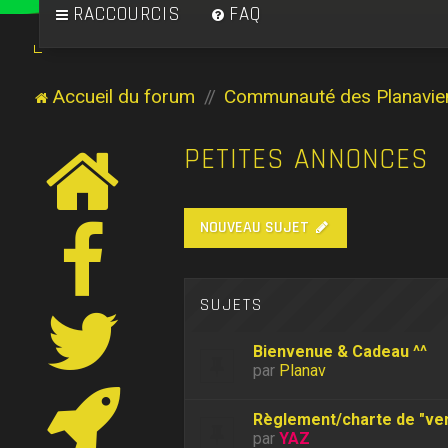
RACCOURCIS
FAQ
Accueil du forum
Communauté des Planavie
PETITES ANNONCES
NOUVEAU SUJET
SUJETS
Bienvenue & Cadeau ^^
par
Planav
Règlement/charte de "ve
par
YAZ