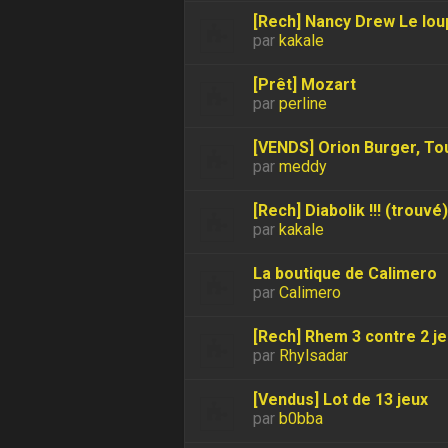
[Rech] Nancy Drew Le loup
par
kakale
[Prêt] Mozart
par
perline
[VENDS] Orion Burger, T
par
meddy
[Rech] Diabolik !!! (trouvé)
par
kakale
La boutique de Calimero
par
Calimero
[Rech] Rhem 3 contre 2 je
par
Rhylsadar
[Vendus] Lot de 13 jeux
par
b0bba