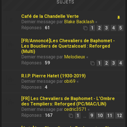
SUJETS
Café de la Chandelle Verte
Dernier message par
Blake Backlash
«
Réponses :
61
1
2
3
4
5
[FR/Annoncé]Les Chevaliers de Baphomet -
Les Boucliers de Quetzalcoatl : Reforged
(Multi)
Dernier message par
Melodieux
«
Réponses :
59
1
2
3
4
R.I.P. Pierre Hatet (1930-2019)
Dernier message par
obi69
«
Réponses :
4
[FR] Les Chevaliers de Baphomet - L'Ombre
des Templiers: Reforged (PC/MAC/LIN)
Dernier message par
cedric3571
«
Réponses :
167
1
9
10
11
12
…