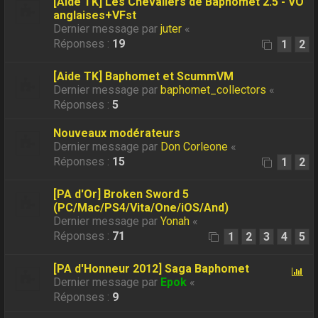
[Aide TK] Les Chevaliers de Baphomet 2.5 - VO
anglaises+VFst
Dernier message par
juter
«
Réponses :
19
1
2
[Aide TK] Baphomet et ScummVM
Dernier message par
baphomet_collectors
«
Réponses :
5
Nouveaux modérateurs
Dernier message par
Don Corleone
«
Réponses :
15
1
2
[PA d'Or] Broken Sword 5
(PC/Mac/PS4/Vita/One/iOS/And)
Dernier message par
Yonah
«
Réponses :
71
1
2
3
4
5
[PA d'Honneur 2012] Saga Baphomet
Dernier message par
Epok
«
Réponses :
9