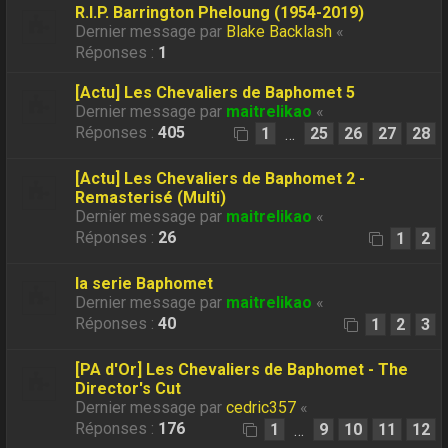
R.I.P. Barrington Pheloung (1954-2019)
Dernier message par
Blake Backlash
«
Réponses :
1
[Actu] Les Chevaliers de Baphomet 5
Dernier message par
maitrelikao
«
Réponses :
405
1
25
26
27
28
…
[Actu] Les Chevaliers de Baphomet 2 -
Remasterisé (Multi)
Dernier message par
maitrelikao
«
Réponses :
26
1
2
la serie Baphomet
Dernier message par
maitrelikao
«
Réponses :
40
1
2
3
[PA d'Or] Les Chevaliers de Baphomet - The
Director's Cut
Dernier message par
cedric357
«
Réponses :
176
1
9
10
11
12
…