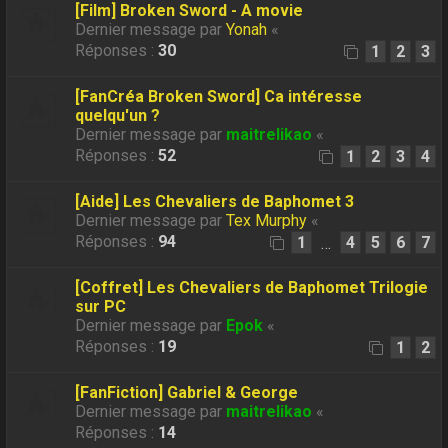
[Film] Broken Sword - A movie
Dernier message par
Yonah
«
Réponses :
30
1
2
3
[FanCréa Broken Sword] Ca intéresse
quelqu'un ?
Dernier message par
maitrelikao
«
Réponses :
52
1
2
3
4
[Aide] Les Chevaliers de Baphomet 3
Dernier message par
Tex Murphy
«
Réponses :
94
1
4
5
6
7
…
[Coffret] Les Chevaliers de Baphomet Trilogie
sur PC
Dernier message par
Epok
«
Réponses :
19
1
2
[FanFiction] Gabriel & George
Dernier message par
maitrelikao
«
Réponses :
14