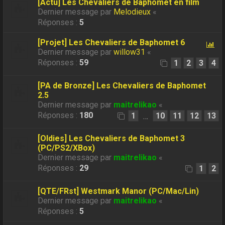
[Actu] Les Chevaliers de Baphomet en film
Dernier message par
Melodieux
«
Réponses :
5
[Projet] Les Chevaliers de Baphomet 6
Dernier message par
willow31
«
Réponses :
59
1
2
3
4
[PA de Bronze] Les Chevaliers de Baphomet
2.5
Dernier message par
maitrelikao
«
Réponses :
180
1
10
11
12
13
…
[Oldies] Les Chevaliers de Baphomet 3
(PC/PS2/XBox)
Dernier message par
maitrelikao
«
Réponses :
29
1
2
[QTE/FRst] Westmark Manor (PC/Mac/Lin)
Dernier message par
maitrelikao
«
Réponses :
5