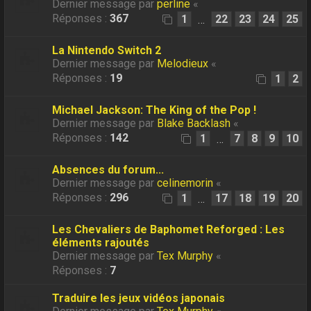
Dernier message par
perline
«
Réponses :
367
1
22
23
24
25
…
La Nintendo Switch 2
Dernier message par
Melodieux
«
Réponses :
19
1
2
Michael Jackson: The King of the Pop !
Dernier message par
Blake Backlash
«
Réponses :
142
1
7
8
9
10
…
Absences du forum...
Dernier message par
celinemorin
«
Réponses :
296
1
17
18
19
20
…
Les Chevaliers de Baphomet Reforged : Les
éléments rajoutés
Dernier message par
Tex Murphy
«
Réponses :
7
Traduire les jeux vidéos japonais