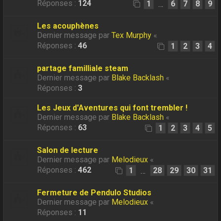
Réponses :
124
1
6
7
8
9
…
Les acouphènes
Dernier message par
Tex Murphy
«
Réponses :
46
1
2
3
4
partage familliale steam
Dernier message par
Blake Backlash
«
Réponses :
3
Les Jeux d'Aventures qui font trembler !
Dernier message par
Blake Backlash
«
Réponses :
63
1
2
3
4
5
Salon de lecture
Dernier message par
Melodieux
«
Réponses :
462
1
28
29
30
31
…
Fermeture de Pendulo Studios
Dernier message par
Melodieux
«
Réponses :
11