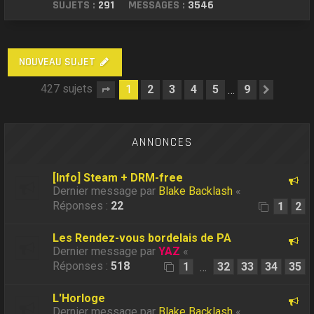
SUJETS :
291
MESSAGES :
3546
NOUVEAU SUJET
427 sujets
1
2
3
4
5
9
…
Page
1
sur
9
Suivan
ANNONCES
[Info] Steam + DRM-free
Dernier message par
Blake Backlash
«
Réponses :
22
1
2
Les Rendez-vous bordelais de PA
Dernier message par
YAZ
«
Réponses :
518
1
32
33
34
35
…
L'Horloge
Dernier message par
Blake Backlash
«