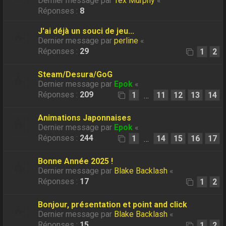
Dernier message par
Tex Murphy
«
Réponses :
8
J'ai déjà un souci de jeu...
Dernier message par
perline
«
Réponses :
29
1
2
Steam/Desura/GoG
Dernier message par
Epok
«
Réponses :
209
1
11
12
13
14
…
Animations Japonnaises
Dernier message par
Epok
«
Réponses :
244
1
14
15
16
17
…
Bonne Année 2025 !
Dernier message par
Blake Backlash
«
Réponses :
17
1
2
Bonjour, présentation et point and click
Dernier message par
Blake Backlash
«
Réponses :
15
1
2