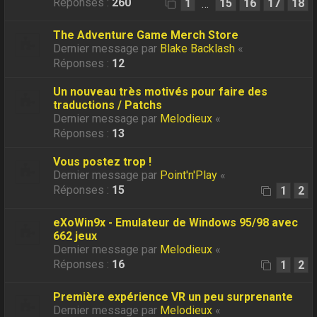
Réponses :
260
1
15
16
17
18
…
The Adventure Game Merch Store
Dernier message par
Blake Backlash
«
Réponses :
12
Un nouveau très motivés pour faire des
traductions / Patchs
Dernier message par
Melodieux
«
Réponses :
13
Vous postez trop !
Dernier message par
Point'n'Play
«
Réponses :
15
1
2
eXoWin9x - Emulateur de Windows 95/98 avec
662 jeux
Dernier message par
Melodieux
«
Réponses :
16
1
2
Première expérience VR un peu surprenante
Dernier message par
Melodieux
«