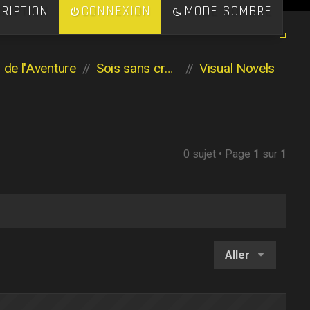
RIPTION
CONNEXION
MODE SOMBRE
s de l'Aventure
Sois sans crainte
Visual Novels
0 sujet • Page
1
sur
1
Aller