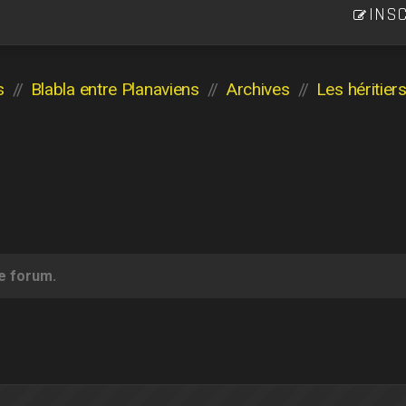
INSC
s
Blabla entre Planaviens
Archives
Les héritier
ce forum.