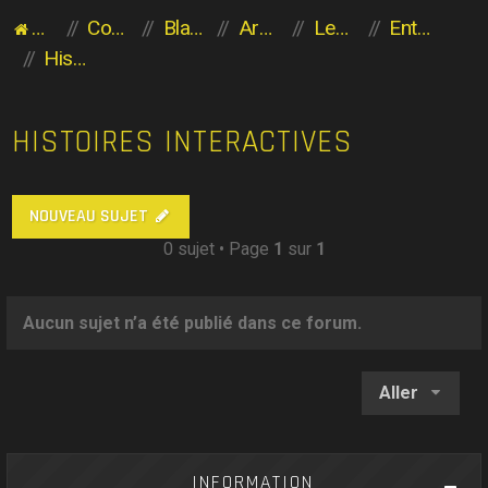
Accueil du forum
Communauté des Planaviens
Blabla entre Planaviens
Archives
Les héritiers de l'Aventure
Entrez à vos risques et périls
Histoires Interactives
HISTOIRES INTERACTIVES
NOUVEAU SUJET
0 sujet • Page
1
sur
1
Aucun sujet n’a été publié dans ce forum.
Aller
INFORMATION