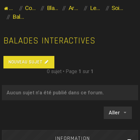
Accueil du forum
Communauté des Planaviens
Blabla entre Planaviens
Archives
Les héritiers de l'Aventure
Sois sans crainte
Balades Interactives
BALADES INTERACTIVES
NOUVEAU SUJET
0 sujet • Page
1
sur
1
Aucun sujet n’a été publié dans ce forum.
Aller
INFORMATION