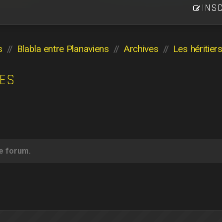
INSC
s
Blabla entre Planaviens
Archives
VES
ce forum.