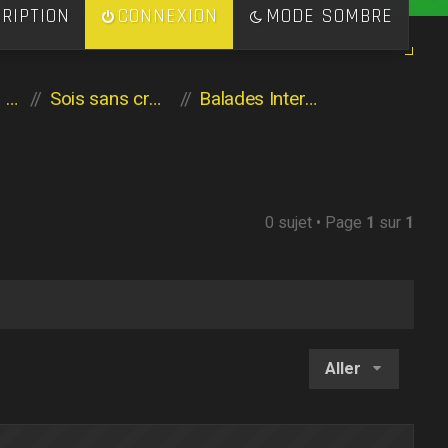
RIPTION
CONNEXION
MODE SOMBRE
Les héritiers de l'Aventure
Sois sans crainte
Balades Interactives
0 sujet • Page
1
sur
1
Aller