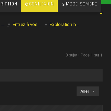
RIPTION
CONNEXION
MODE SOMBRE
Les héritiers de l'Aventure
Entrez à vos risques et périls
Exploration horrifique
0 sujet • Page
1
sur
1
Aller