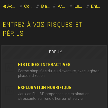
Accueil du forum
Communauté des Planaviens
Blabla entre Planaviens
Archives
Les héritiers de l'Aventure
Entrez à vos risques et périls
ENTREZ À VOS RISQUES ET
PÉRILS
FORUM
HISTOIRES INTERACTIVES
Forme simplifiée du jeu d'aventure, avec légères
phases d'action
EXPLORATION HORRIFIQUE
Jeux en Full-3D proposant une exploration
stressante sur fond d'horreur et survie