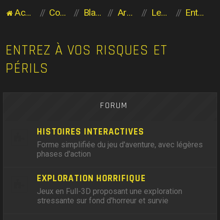
Accueil du forum
Communauté des Planaviens
Blabla entre Planaviens
Archives
Les héritiers de l'Aventure
Entrez à vos risques et périls
ENTREZ À VOS RISQUES ET
PÉRILS
FORUM
HISTOIRES INTERACTIVES
Forme simplifiée du jeu d'aventure, avec légères
phases d'action
EXPLORATION HORRIFIQUE
Jeux en Full-3D proposant une exploration
stressante sur fond d'horreur et survie