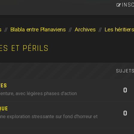
INSC
s
Blabla entre Planaviens
Archives
Les héritier
ES ET PÉRILS
SUJET
VES
0
venture, avec légères phases d'action
QUE
0
ne exploration stressante sur fond d'horreur et