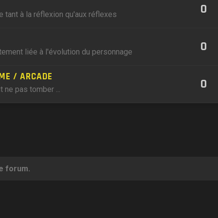
0
e tant à la réflexion qu'aux réflexes
0
tement liée à l'évolution du personnage
ME / ARCADE
0
t ne pas tomber ...
ce forum.