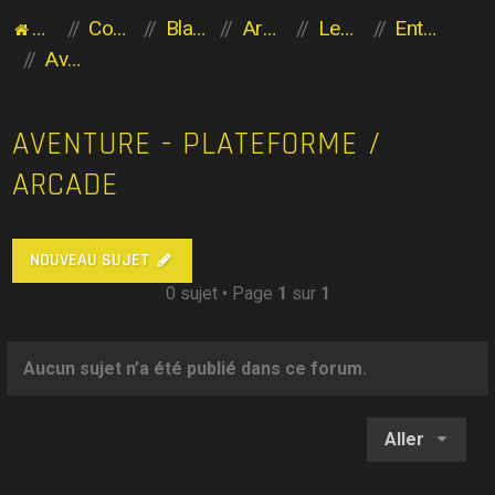
Accueil du forum
Communauté des Planaviens
Blabla entre Planaviens
Archives
Les héritiers de l'Aventure
Entrez à vos risques et périls
Aventure - Plateforme / Arcade
AVENTURE - PLATEFORME /
ARCADE
NOUVEAU SUJET
0 sujet • Page
1
sur
1
Aucun sujet n’a été publié dans ce forum.
Aller