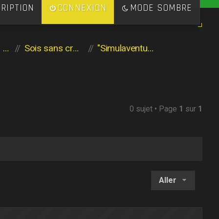
RIPTION
CONNEXION
MODE SOMBRE
Les héritiers de l'Aventure
Sois sans crainte
"Simulaventure"
0 sujet • Page
1
sur
1
Aller