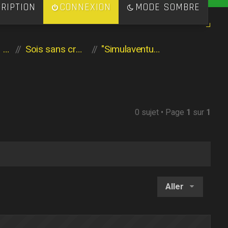
RIPTION
CONNEXION
MODE SOMBRE
Les héritiers de l'Aventure
Sois sans crainte
"Simulaventure"
0 sujet • Page
1
sur
1
Aller