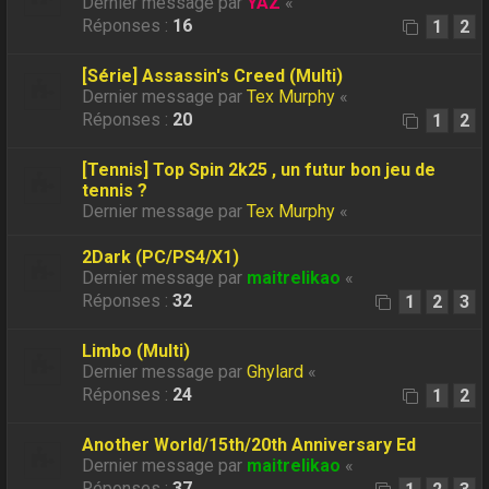
Dernier message par
YAZ
«
Réponses :
16
1
2
[Série] Assassin's Creed (Multi)
Dernier message par
Tex Murphy
«
Réponses :
20
1
2
[Tennis] Top Spin 2k25 , un futur bon jeu de
tennis ?
Dernier message par
Tex Murphy
«
2Dark (PC/PS4/X1)
Dernier message par
maitrelikao
«
Réponses :
32
1
2
3
Limbo (Multi)
Dernier message par
Ghylard
«
Réponses :
24
1
2
Another World/15th/20th Anniversary Ed
Dernier message par
maitrelikao
«
Réponses :
37