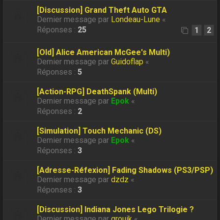
[Discussion] Grand Theft Auto GTA
Dernier message par
Londeau-Lune
«
Réponses :
25
1
2
[Old] Alice American McGee's Multi)
Dernier message par
Guidoflap
«
Réponses :
5
[Action-RPG] DeathSpank (Multi)
Dernier message par
Epok
«
Réponses :
2
[Simulation] Touch Mechanic (DS)
Dernier message par
Epok
«
Réponses :
3
[Adresse-Réfexion] Fading Shadows (PS3/PSP)
Dernier message par
dzdz
«
Réponses :
3
[Discussion] Indiana Jones Lego Trilogie ?
Dernier message par
grouik
«