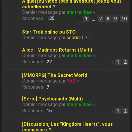
A quel jeu vidéo (pas d'aventure) jouez-vous
actuellement ?
Dernier message par
maitrelikao
«
Réponses :
135
1
7
8
9
10
…
Star Trek online ou STO
Dernier message par
cedric357
«
Alice - Madness Returns (Multi)
Dernier message par
maitrelikao
«
Réponses :
22
1
2
[MMORPG] The Secret World
Dernier message par
YAZ
«
Réponses :
7
[Série] Psychonauts (Multi)
Dernier message par
maitrelikao
«
Réponses :
15
1
2
[Discussion] Les "Kingdom Hearts", vous
connaissez ?