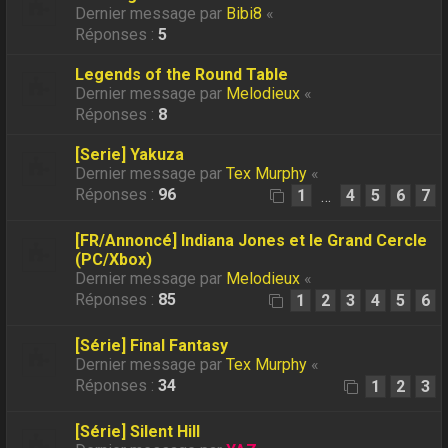
Dernier message par
Bibi8
«
Réponses :
5
Legends of the Round Table
Dernier message par
Melodieux
«
Réponses :
8
[Serie] Yakuza
Dernier message par
Tex Murphy
«
Réponses :
96
1
4
5
6
7
…
[FR/Annoncé] Indiana Jones et le Grand Cercle
(PC/Xbox)
Dernier message par
Melodieux
«
Réponses :
85
1
2
3
4
5
6
[Série] Final Fantasy
Dernier message par
Tex Murphy
«
Réponses :
34
1
2
3
[Série] Silent Hill