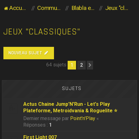
Accueil du forum
Communauté des Planaviens
Blabla entre Planaviens
Jeux "classiques"
JEUX "CLASSIQUES"
NOUVEAU SUJET
64 sujets
1
2
Suivant
SUJETS
Actus Chaine Jump'N'Run - Let's Play
Plateforme, Metroidvania & Roguelite ⭐
Dernier message par
Point'n'Play
«
Réponses :
1
First Light 007