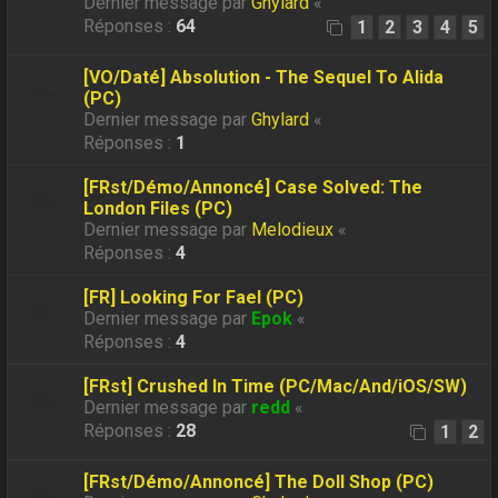
Dernier message par
Ghylard
«
Réponses :
64
1
2
3
4
5
[VO/Daté] Absolution - The Sequel To Alida
(PC)
Dernier message par
Ghylard
«
Réponses :
1
[FRst/Démo/Annoncé] Case Solved: The
London Files (PC)
Dernier message par
Melodieux
«
Réponses :
4
[FR] Looking For Fael (PC)
Dernier message par
Epok
«
Réponses :
4
[FRst] Crushed In Time (PC/Mac/And/iOS/SW)
Dernier message par
redd
«
Réponses :
28
1
2
[FRst/Démo/Annoncé] The Doll Shop (PC)