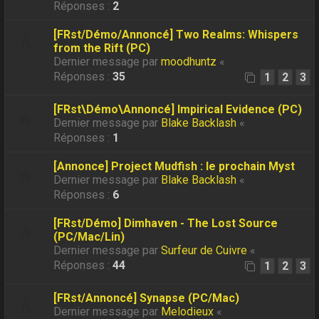
Réponses :
2
[FRst/Démo/Annoncé] Two Realms: Whispers
from the Rift (PC)
Dernier message par
moodhuntz
«
Réponses :
35
1
2
3
[FRst\Démo\Annoncé] Impirical Evidence (PC)
Dernier message par
Blake Backlash
«
Réponses :
1
[Annonce] Project Mudfish : le prochain Myst
Dernier message par
Blake Backlash
«
Réponses :
6
[FRst/Démo] Dimhaven - The Lost Source
(PC/Mac/Lin)
Dernier message par
Surfeur de Cuivre
«
Réponses :
44
1
2
3
[FRst/Annoncé] Synapse (PC/Mac)
Dernier message par
Melodieux
«