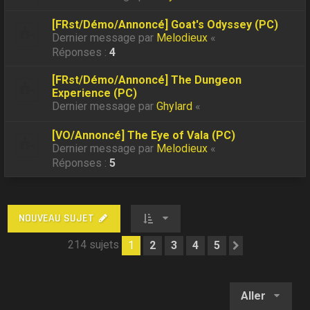
[FRst/Démo/Annoncé] Goat's Odyssey (PC)
Dernier message par
Melodieux
«
Réponses :
4
[FRst/Démo/Annoncé] The Dungeon
Experience (PC)
Dernier message par
Ghylard
«
[VO/Annoncé] The Eye of Vala (PC)
Dernier message par
Melodieux
«
Réponses :
5
NOUVEAU SUJET
214 sujets
1
2
3
4
5
Suivant
Aller