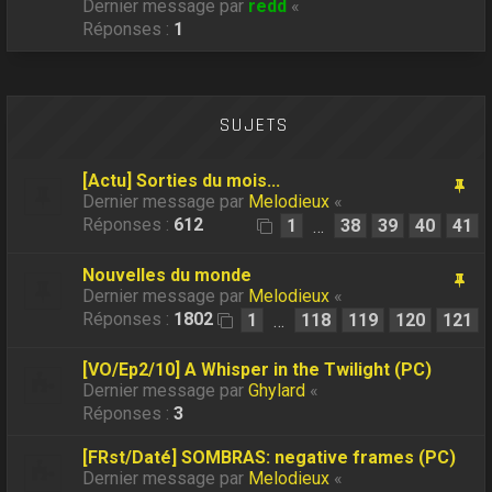
Dernier message par
redd
«
Réponses :
1
SUJETS
[Actu] Sorties du mois...
Dernier message par
Melodieux
«
Réponses :
612
1
38
39
40
41
…
Nouvelles du monde
Dernier message par
Melodieux
«
Réponses :
1802
1
118
119
120
121
…
[VO/Ep2/10] A Whisper in the Twilight (PC)
Dernier message par
Ghylard
«
Réponses :
3
[FRst/Daté] SOMBRAS: negative frames (PC)
Dernier message par
Melodieux
«