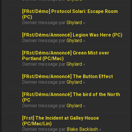
[FRst/Démo] Protocol Solari: Escape Room
(PC)
Dernier message par
Ghylard
«
[FRst/Démo/Annoncé] Legion Was Here (PC)
Dernier message par
Ghylard
«
[FRst/Démo/Annoncé] Green Mist over
Portland (PC/Mac)
Dernier message par
Ghylard
«
[FRst/Démo/Annoncé] The Button Effect
Dernier message par
Ghylard
«
[FRst/Démo/Annoncé] The bird of the North
(PC
Dernier message par
Ghylard
«
[Frst] The Incident at Galley House
(PC/Mac/Lin)
Dernier message par
Blake Backlash
«