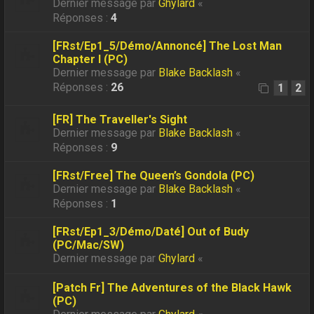
Dernier message par
Ghylard
«
Réponses :
4
[FRst/Ep1_5/Démo/Annoncé] The Lost Man
Chapter I (PC)
Dernier message par
Blake Backlash
«
Réponses :
26
1
2
[FR] The Traveller's Sight
Dernier message par
Blake Backlash
«
Réponses :
9
[FRst/Free] The Queen’s Gondola (PC)
Dernier message par
Blake Backlash
«
Réponses :
1
[FRst/Ep1_3/Démo/Daté] Out of Budy
(PC/Mac/SW)
Dernier message par
Ghylard
«
[Patch Fr] The Adventures of the Black Hawk
(PC)