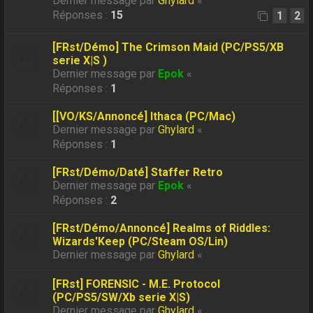
Dernier message par
Ghylard
«
Réponses :
15
1
2
[FRst/Démo] The Crimson Maid (PC/PS5/XB
serie X|S )
Dernier message par
Epok
«
Réponses :
1
[[VO/KS/Annoncé] Ithaca (PC/Mac)
Dernier message par
Ghylard
«
Réponses :
1
[FRst/Démo/Daté] Staffer Retro
Dernier message par
Epok
«
Réponses :
2
[FRst/Démo/Annoncé] Realms of Riddles:
Wizards'Keep (PC/Steam OS/Lin)
Dernier message par
Ghylard
«
[FRst] FORENSIC - M.E. Protocol
(PC/PS5/SW/Xb serie X|S)
Dernier message par
Ghylard
«