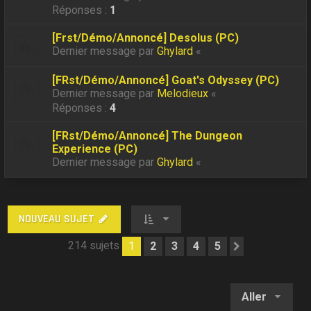
Réponses :
1
[Frst/Démo/Annoncé] Desolus (PC)
Dernier message par
Ghylard
«
[FRst/Démo/Annoncé] Goat's Odyssey (PC)
Dernier message par
Melodieux
«
Réponses :
4
[FRst/Démo/Annoncé] The Dungeon
Experience (PC)
Dernier message par
Ghylard
«
NOUVEAU SUJET
214 sujets
1
2
3
4
5
Suivant
Aller