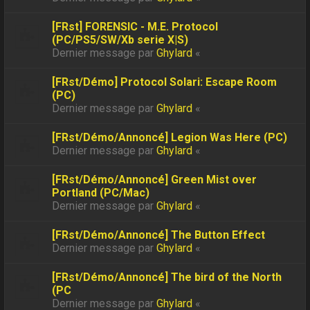
[FRst] FORENSIC - M.E. Protocol
(PC/PS5/SW/Xb serie X|S)
Dernier message par
Ghylard
«
[FRst/Démo] Protocol Solari: Escape Room
(PC)
Dernier message par
Ghylard
«
[FRst/Démo/Annoncé] Legion Was Here (PC)
Dernier message par
Ghylard
«
[FRst/Démo/Annoncé] Green Mist over
Portland (PC/Mac)
Dernier message par
Ghylard
«
[FRst/Démo/Annoncé] The Button Effect
Dernier message par
Ghylard
«
[FRst/Démo/Annoncé] The bird of the North
(PC
Dernier message par
Ghylard
«