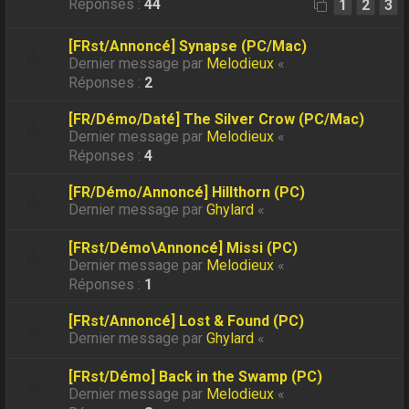
Réponses :
44
1
2
3
[FRst/Annoncé] Synapse (PC/Mac)
Dernier message par
Melodieux
«
Réponses :
2
[FR/Démo/Daté] The Silver Crow (PC/Mac)
Dernier message par
Melodieux
«
Réponses :
4
[FR/Démo/Annoncé] Hillthorn (PC)
Dernier message par
Ghylard
«
[FRst/Démo\Annoncé] Missi (PC)
Dernier message par
Melodieux
«
Réponses :
1
[FRst/Annoncé] Lost & Found (PC)
Dernier message par
Ghylard
«
[FRst/Démo] Back in the Swamp (PC)
Dernier message par
Melodieux
«