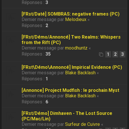
Réponses :
3
[FRst/Daté] SOMBRAS: negative frames (PC)
Dernier message par
Melodieux
«
Réponses :
2
[FRst/Démo/Annoncé] Two Realms: Whispers
from the Rift (PC)
Dernier message par
moodhuntz
«
Réponses :
35
1
2
3
[FRst\Démo\Annoncé] Impirical Evidence (PC)
Dernier message par
Blake Backlash
«
Réponses :
1
[Annonce] Project Mudfish : le prochain Myst
Dernier message par
Blake Backlash
«
Réponses :
6
[FRst/Démo] Dimhaven - The Lost Source
(PC/Mac/Lin)
Dernier message par
Surfeur de Cuivre
«