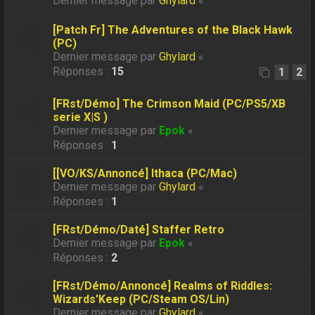
Dernier message par
Ghylard
«
[Patch Fr] The Adventures of the Black Hawk
(PC)
Dernier message par
Ghylard
«
Réponses :
15
1
2
[FRst/Démo] The Crimson Maid (PC/PS5/XB
serie X|S )
Dernier message par
Epok
«
Réponses :
1
[[VO/KS/Annoncé] Ithaca (PC/Mac)
Dernier message par
Ghylard
«
Réponses :
1
[FRst/Démo/Daté] Staffer Retro
Dernier message par
Epok
«
Réponses :
2
[FRst/Démo/Annoncé] Realms of Riddles:
Wizards'Keep (PC/Steam OS/Lin)
Dernier message par
Ghylard
«