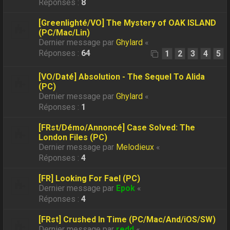
Réponses :
8
[Greenlighté/VO] The Mystery of OAK ISLAND
(PC/Mac/Lin)
Dernier message par
Ghylard
«
Réponses :
64
1
2
3
4
5
[VO/Daté] Absolution - The Sequel To Alida
(PC)
Dernier message par
Ghylard
«
Réponses :
1
[FRst/Démo/Annoncé] Case Solved: The
London Files (PC)
Dernier message par
Melodieux
«
Réponses :
4
[FR] Looking For Fael (PC)
Dernier message par
Epok
«
Réponses :
4
[FRst] Crushed In Time (PC/Mac/And/iOS/SW)
Dernier message par
redd
«