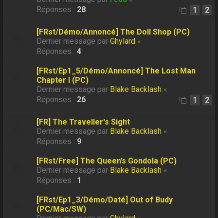
Réponses :
28
1
2
[FRst/Démo/Annoncé] The Doll Shop (PC)
Dernier message par
Ghylard
«
Réponses :
4
[FRst/Ep1_5/Démo/Annoncé] The Lost Man
Chapter I (PC)
Dernier message par
Blake Backlash
«
Réponses :
26
1
2
[FR] The Traveller's Sight
Dernier message par
Blake Backlash
«
Réponses :
9
[FRst/Free] The Queen’s Gondola (PC)
Dernier message par
Blake Backlash
«
Réponses :
1
[FRst/Ep1_3/Démo/Daté] Out of Budy
(PC/Mac/SW)