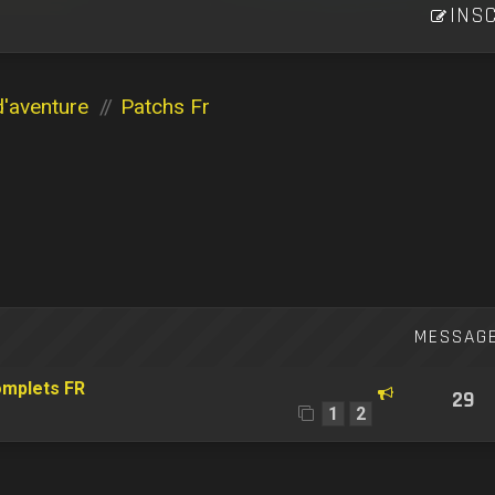
INSC
d'aventure
Patchs Fr
MESSAG
omplets FR
29
1
2