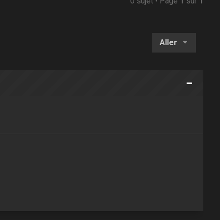
0 sujet • Page
1
sur
1
Aller