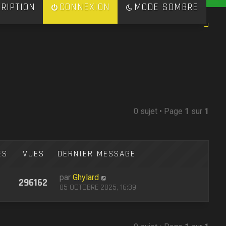
RIPTION
CONNEXION
MODE SOMBRE
0 sujet • Page
1
sur
1
ES
VUES
DERNIER MESSAGE
par
Ghylard
296162
05 OCTOBRE 2025, 16:39