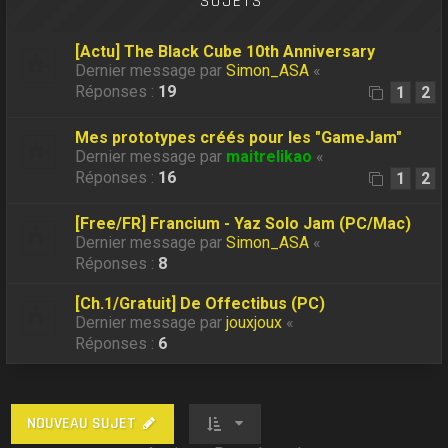
SUJETS
[Actu] The Black Cube 10th Anniversary
Dernier message par
Simon_ASA
«
Réponses :
19
1
2
Mes prototypes créés pour les "GameJam"
Dernier message par
maitrelikao
«
Réponses :
16
1
2
[Free/FR] Francium - Yaz Solo Jam (PC/Mac)
Dernier message par
Simon_ASA
«
Réponses :
8
[Ch.1/Gratuit] De Offectibus (PC)
Dernier message par
jouxjoux
«
Réponses :
6
NOUVEAU SUJET